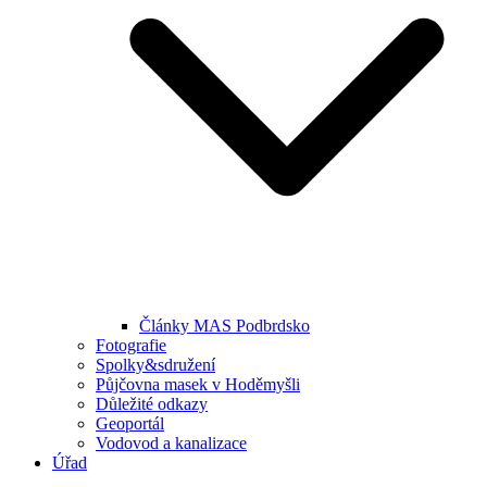
Články MAS Podbrdsko
Fotografie
Spolky&sdružení
Půjčovna masek v Hoděmyšli
Důležité odkazy
Geoportál
Vodovod a kanalizace
Úřad