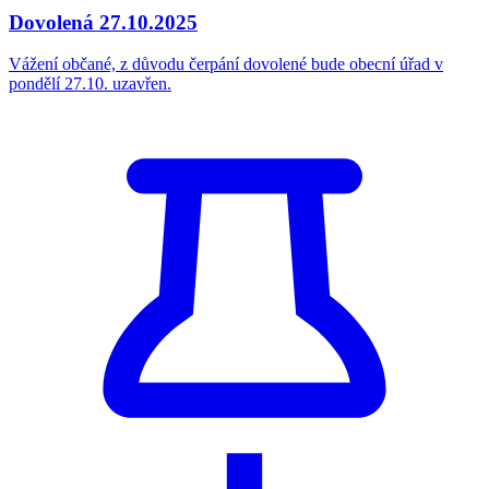
Dovolená 27.10.2025
Vážení občané, z důvodu čerpání dovolené bude obecní úřad v
pondělí 27.10. uzavřen.