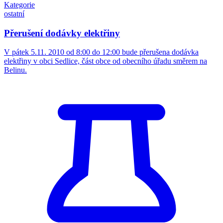
Kategorie
ostatní
Přerušení dodávky elektřiny
V pátek 5.11. 2010 od 8:00 do 12:00 bude přerušena dodávka
elektřiny v obci Sedlice, část obce od obecního úřadu směrem na
Belinu.