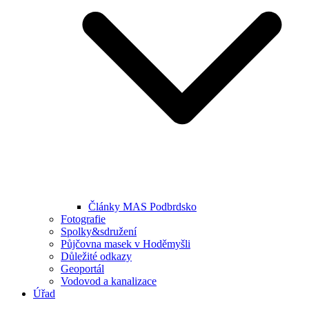
Články MAS Podbrdsko
Fotografie
Spolky&sdružení
Půjčovna masek v Hoděmyšli
Důležité odkazy
Geoportál
Vodovod a kanalizace
Úřad