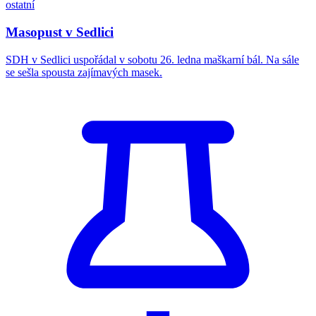
ostatní
Masopust v Sedlici
SDH v Sedlici uspořádal v sobotu 26. ledna maškarní bál. Na sále
se sešla spousta zajímavých masek.