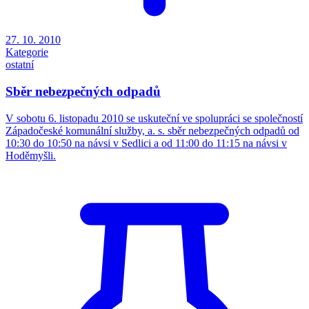
27. 10. 2010
Kategorie
ostatní
Sběr nebezpečných odpadů
V sobotu 6. listopadu 2010 se uskuteční ve spolupráci se společností
Západočeské komunální služby, a. s. sběr nebezpečných odpadů od
10:30 do 10:50 na návsi v Sedlici a od 11:00 do 11:15 na návsi v
Hoděmyšli.