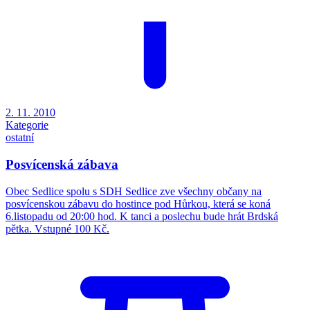
2. 11. 2010
Kategorie
ostatní
Posvícenská zábava
Obec Sedlice spolu s SDH Sedlice zve všechny občany na
posvícenskou zábavu do hostince pod Hůrkou, která se koná
6.listopadu od 20:00 hod. K tanci a poslechu bude hrát Brdská
pětka. Vstupné 100 Kč.