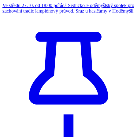
Ve středu 27.10. od 18:00 pořádá Sedlicko-Hoděmyšlský spolek pro
zachování tradic lampiónový průvod. Sraz u hasičárny v Hoděmyšli.