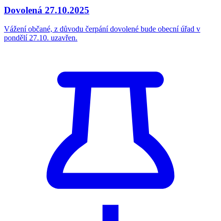
Dovolená 27.10.2025
Vážení občané, z důvodu čerpání dovolené bude obecní úřad v
pondělí 27.10. uzavřen.