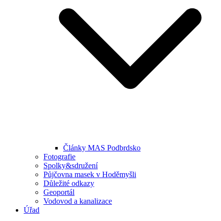
Články MAS Podbrdsko
Fotografie
Spolky&sdružení
Půjčovna masek v Hoděmyšli
Důležité odkazy
Geoportál
Vodovod a kanalizace
Úřad