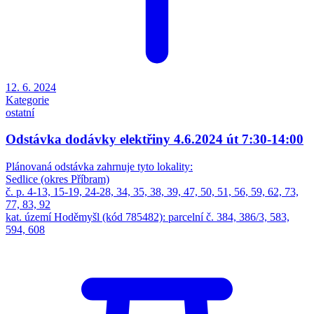
12. 6. 2024
Kategorie
ostatní
Odstávka dodávky elektřiny 4.6.2024 út 7:30-14:00
Plánovaná odstávka zahrnuje tyto lokality:
Sedlice (okres Příbram)
č. p. 4-13, 15-19, 24-28, 34, 35, 38, 39, 47, 50, 51, 56, 59, 62, 73,
77, 83, 92
kat. území Hoděmyšl (kód 785482): parcelní č. 384, 386/3, 583,
594, 608