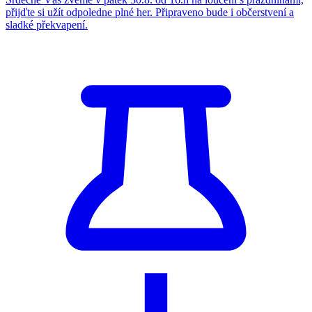
přijďte si užít odpoledne plné her. Připraveno bude i občerstvení a
sladké překvapení.