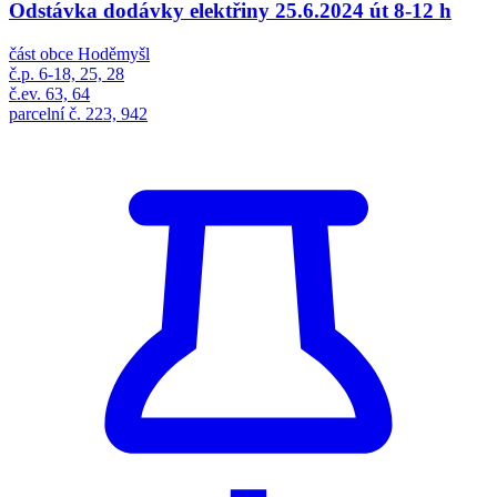
Odstávka dodávky elektřiny 25.6.2024 út 8-12 h
část obce Hoděmyšl
č.p. 6-18, 25, 28
č.ev. 63, 64
parcelní č. 223, 942