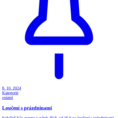
8. 10. 2024
Kategorie
ostatní
Loučení s prázdninami
Srdečně Vás zveme v pátek 30.8. od 16.h na loučení s prázdninami,