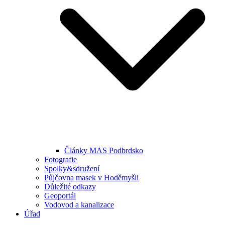
Články MAS Podbrdsko
Fotografie
Spolky&sdružení
Půjčovna masek v Hoděmyšli
Důležité odkazy
Geoportál
Vodovod a kanalizace
Úřad