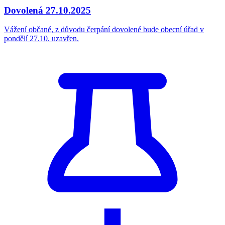
Dovolená 27.10.2025
Vážení občané, z důvodu čerpání dovolené bude obecní úřad v
pondělí 27.10. uzavřen.