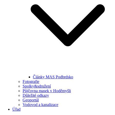
Články MAS Podbrdsko
Fotografie
Spolky&sdružení
Půjčovna masek v Hoděmyšli
Důležité odkazy
Geoportál
Vodovod a kanalizace
Úřad