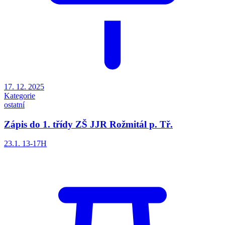
17. 12. 2025
Kategorie
ostatní
Zápis do 1. třídy ZŠ JJR Rožmitál p. Tř.
23.1. 13-17H