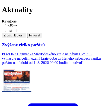
Aktuality
Kategorie
náš tip
ostatní
Zrušit filtrování
Filtrovat
Zvýšené riziko požárů
POZOR! Hejtmanka Středočeského kraje na návrh HZS SK
vyhlašuje na celém území kraje dobu zvýšeného nebezpečí vzniku
požáru na období od 1. 8. 2026 00:00 hodin do odvolání