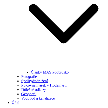
Články MAS Podbrdsko
Fotografie
Spolky&sdružení
Půjčovna masek v Hoděmyšli
Důležité odkazy
Geoportál
Vodovod a kanalizace
Úřad