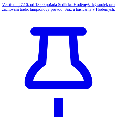
Ve středu 27.10. od 18:00 pořádá Sedlicko-Hoděmyšlský spolek pro
zachování tradic lampiónový průvod. Sraz u hasičárny v Hoděmyšli.