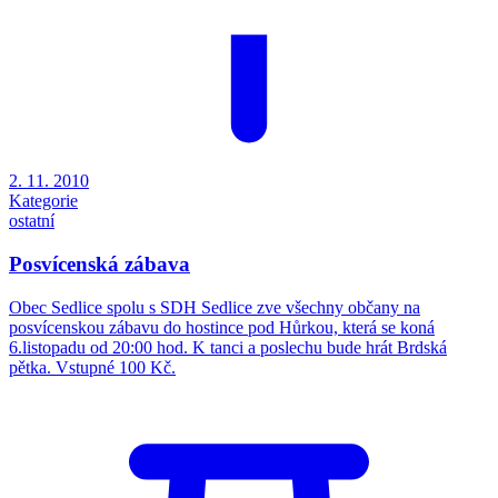
2. 11. 2010
Kategorie
ostatní
Posvícenská zábava
Obec Sedlice spolu s SDH Sedlice zve všechny občany na
posvícenskou zábavu do hostince pod Hůrkou, která se koná
6.listopadu od 20:00 hod. K tanci a poslechu bude hrát Brdská
pětka. Vstupné 100 Kč.