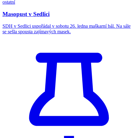
ostatní
Masopust v Sedlici
SDH v Sedlici uspořádal v sobotu 26. ledna maškarní bál. Na sále
se sešla spousta zajímavých masek.