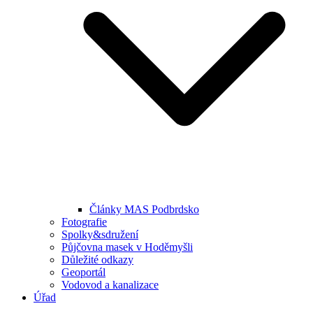
Články MAS Podbrdsko
Fotografie
Spolky&sdružení
Půjčovna masek v Hoděmyšli
Důležité odkazy
Geoportál
Vodovod a kanalizace
Úřad