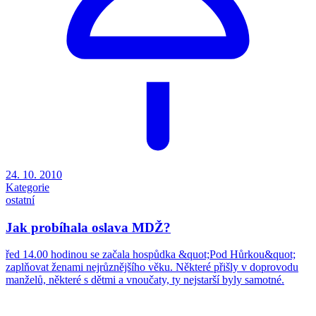
24. 10. 2010
Kategorie
ostatní
Jak probíhala oslava MDŽ?
řed 14.00 hodinou se začala hospůdka &quot;Pod Hůrkou&quot;
zaplňovat ženami nejrůznějšího věku. Některé přišly v doprovodu
manželů, některé s dětmi a vnoučaty, ty nejstarší byly samotné.