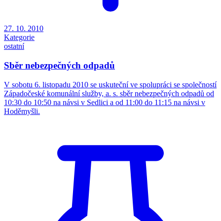
27. 10. 2010
Kategorie
ostatní
Sběr nebezpečných odpadů
V sobotu 6. listopadu 2010 se uskuteční ve spolupráci se společností
Západočeské komunální služby, a. s. sběr nebezpečných odpadů od
10:30 do 10:50 na návsi v Sedlici a od 11:00 do 11:15 na návsi v
Hoděmyšli.