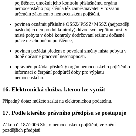
pojištěnce, umožnit jeho kontrolu příslušnému orgánu
nemocenského pojištění a též zaměstnavateli v rozsahu
určeném zákonem o nemocenském pojištění,
povinen oznámit příslušné OSSZ/ PSSZ/ MSSZ (nejpozději
následující den po dni kontroly) důvod své nepřítomnosti v
místě pobytu v době kontroly dodržování režimu dočasně
práce neschopného pojištěnce,
povinen požádat předem o povolení změny místa pobytu v
době dočasné pracovní neschopnosti,
oprávněn požádat příslušný orgán nemocenského pojištění o
informaci o čerpání podpůrčí doby pro výplatu
nemocenského.
16. Elektronická služba, kterou lze využít
Případný dotaz můžete zaslat na elektronickou podatelnu.
17. Podle kterého právního předpisu se postupuje
Zákon č. 187/2006 Sb., o nemocenském pojištění, ve znění
pozdějších předpisů