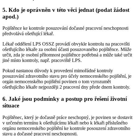
5. Kdo je oprávněn v této věci jednat (podat žádost
apod.)
Pojištěnce ke kontrole posuzování dočasné pracovní neschopnosti
předvolává ošetřující lékař.
Lékař oddělení LPS OSSZ provádí obvykle kontrolu na pracovišti
ošetřujícího lékaře za osobní účasti posuzovaného pojištěnce. Může
určit, zda je osobní přítomnost pojištěnce potřebná a může také určit
jiné místo kontroly, např. pracoviště LPS.
Pokud nastanou důvody k provedení mimořádné kontroly
posuzování zdravotního stavu pro účely nemocenského pojištění, je
orgán nemocenského pojištění povinen o tom vyrozumět
ošetřujícího lékaře nejpozději 2 pracovní dny přede dnem kontroly.
6. Jaké jsou podmínky a postup pro řešení životní
situace
Pojištěnec, který je dočasně práce neschopný, je povinen se dostavit
v určeném termínu k ošetřujícímu lékaři nebo k lékaři příslušného
orgánu nemocenského pojištění ke kontrole posouzení zdravotního
stavu a dočasné pracovní neschopnosti.