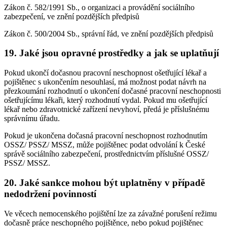
Zákon č. 582/1991 Sb., o organizaci a provádění sociálního
zabezpečení, ve znění pozdějších předpisů
Zákon č. 500/2004 Sb., správní řád, ve znění pozdějších předpisů
19. Jaké jsou opravné prostředky a jak se uplatňují
Pokud ukončí dočasnou pracovní neschopnost ošetřující lékař a
pojištěnec s ukončením nesouhlasí, má možnost podat návrh na
přezkoumání rozhodnutí o ukončení dočasné pracovní neschopnosti
ošetřujícímu lékaři, který rozhodnutí vydal. Pokud mu ošetřující
lékař nebo zdravotnické zařízení nevyhoví, předá je příslušnému
správnímu úřadu.
Pokud je ukončena dočasná pracovní neschopnost rozhodnutím
OSSZ/ PSSZ/ MSSZ, může pojištěnec podat odvolání k České
správě sociálního zabezpečení, prostřednictvím příslušné OSSZ/
PSSZ/ MSSZ.
20. Jaké sankce mohou být uplatněny v případě
nedodržení povinností
Ve věcech nemocenského pojištění lze za závažné porušení režimu
dočasně práce neschopného pojištěnce, nebo pokud pojištěnec