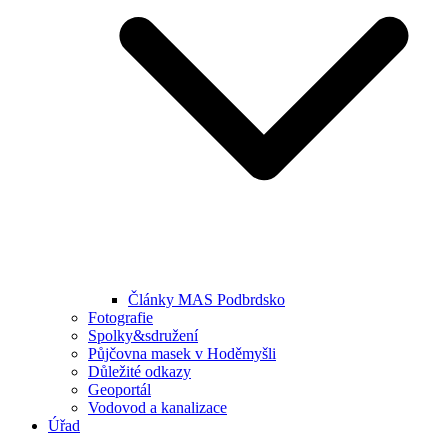
Články MAS Podbrdsko
Fotografie
Spolky&sdružení
Půjčovna masek v Hoděmyšli
Důležité odkazy
Geoportál
Vodovod a kanalizace
Úřad