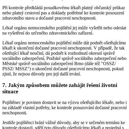
Při kontrole předkládá posudkovému lékaři platný občanský průkaz
nebo platný cestovní pas a doklady potřebné ke kontrole posouzení
zdravotního stavu a dočasné pracovní neschopnosti.
Lékař orgánu nemocenského pojištění jej může vyšetřit nebo odeslat
na vyšetření do určeného zdravotnického zařízení.
Lékař orgánu nemocenského pojištění může dát podnět ošetřujícímu
lékaři k ukončení dočasné pracovní neschopnosti. V případě, že tak
ošetřující lékař neučiní, dá podnět k rozhodnutí okresní správě
sociálního zabezpečení, Pražské správě sociálního zabezpečení nebo
Městské správě sociálního zabezpečení Brno (dále též "OSSZ/
PSSZ/ MSSZ") o ukončení dočasné pracovní neschopnosti, pokud
zjistí, že nejsou důvody pro její další trvání.
7. Jakým způsobem můžete zahájit řešení životní
situace
Pojištěnec je povinen dostavit se na výzvu ošetřujícího lékaře, nebo i
na základě vlastní potřeby, ke kontrole posuzování dočasné pracovní
neschopnosti.
Jestliže pojištěnci brání vážné důvody, aby se v určeném termínu ke
kontrole dostavil, sdělí tyto důvody ošetřujícímu lékaři a projedná s