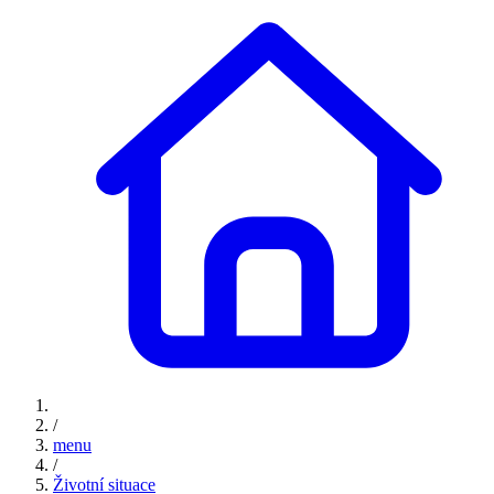
/
menu
/
Životní situace