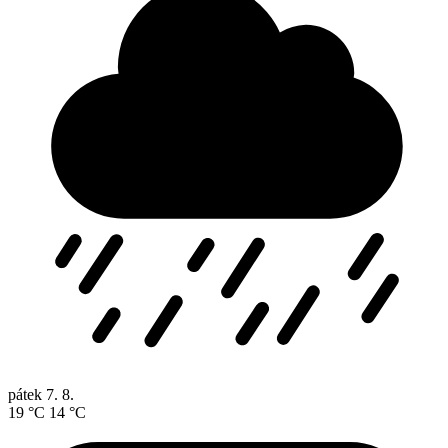
pátek
7. 8.
19 °C
14 °C