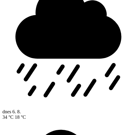
dnes
6. 8.
34 °C
18 °C