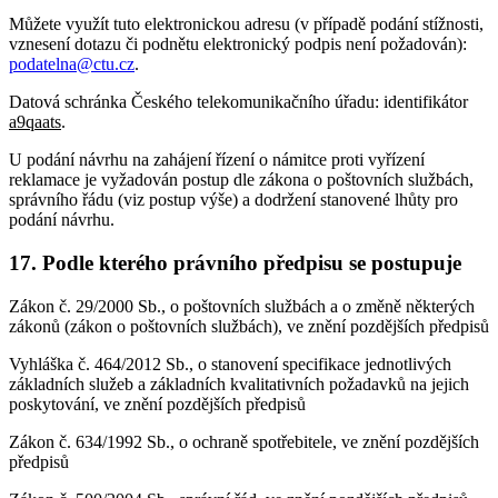
Můžete využít tuto elektronickou adresu (v případě podání stížnosti,
vznesení dotazu či podnětu elektronický podpis není požadován):
podatelna@ctu.cz
.
Datová schránka Českého telekomunikačního úřadu: identifikátor
a9qaats
.
U podání návrhu na zahájení řízení o námitce proti vyřízení
reklamace je vyžadován postup dle zákona o poštovních službách,
správního řádu (viz postup výše) a dodržení stanovené lhůty pro
podání návrhu.
17. Podle kterého právního předpisu se postupuje
Zákon č. 29/2000 Sb., o poštovních službách a o změně některých
zákonů (zákon o poštovních službách), ve znění pozdějších předpisů
Vyhláška č. 464/2012 Sb., o stanovení specifikace jednotlivých
základních služeb a základních kvalitativních požadavků na jejich
poskytování, ve znění pozdějších předpisů
Zákon č. 634/1992 Sb., o ochraně spotřebitele, ve znění pozdějších
předpisů