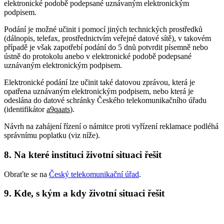
elektronické podobě podepsané uznávaným elektronickým
podpisem.
Podání je možné učinit i pomocí jiných technických prostředků
(dálnopis, telefax, prostřednictvím veřejné datové sítě), v takovém
případě je však zapotřebí podání do 5 dnů potvrdit písemně nebo
ústně do protokolu anebo v elektronické podobě podepsané
uznávaným elektronickým podpisem.
Elektronické podání lze učinit také datovou zprávou, která je
opatřena uznávaným elektronickým podpisem, nebo která je
odeslána do datové schránky Českého telekomunikačního úřadu
(identifikátor
a9qaats
).
Návrh na zahájení řízení o námitce proti vyřízení reklamace podléhá
správnímu poplatku (viz níže).
8. Na které instituci životní situaci řešit
Obraťte se na
Český telekomunikační úřad
.
9. Kde, s kým a kdy životní situaci řešit