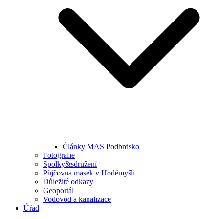
Články MAS Podbrdsko
Fotografie
Spolky&sdružení
Půjčovna masek v Hoděmyšli
Důležité odkazy
Geoportál
Vodovod a kanalizace
Úřad