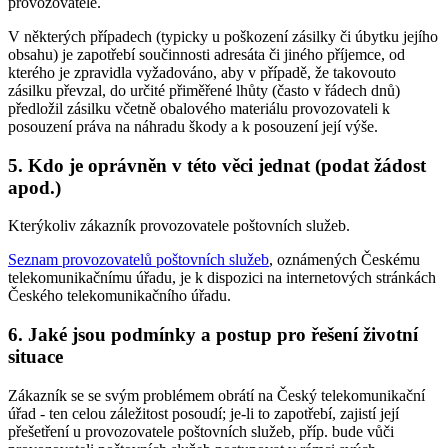
provozovatele.
V některých případech (typicky u poškození zásilky či úbytku jejího
obsahu) je zapotřebí součinnosti adresáta či jiného příjemce, od
kterého je zpravidla vyžadováno, aby v případě, že takovouto
zásilku převzal, do určité přiměřené lhůty (často v řádech dnů)
předložil zásilku včetně obalového materiálu provozovateli k
posouzení práva na náhradu škody a k posouzení její výše.
5. Kdo je oprávněn v této věci jednat (podat žádost
apod.)
Kterýkoliv zákazník provozovatele poštovních služeb.
Seznam provozovatelů poštovních služeb
, oznámených Českému
telekomunikačnímu úřadu, je k dispozici na internetových stránkách
Českého telekomunikačního úřadu.
6. Jaké jsou podmínky a postup pro řešení životní
situace
Zákazník se se svým problémem obrátí na Český telekomunikační
úřad - ten celou záležitost posoudí; je-li to zapotřebí, zajistí její
přešetření u provozovatele poštovních služeb, příp. bude vůči