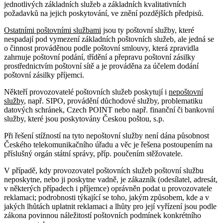
jednotlivých základních služeb a základních kvalitativních
požadavků na jejich poskytování, ve znění pozdějších předpisů.
Ostatními poštovními službami
jsou ty poštovní služby, které
nespadají pod vymezení základních poštovních služeb, ale jedná se
o činnost prováděnou podle poštovní smlouvy, která zpravidla
zahrnuje poštovní podání, třídění a přepravu poštovní zásilky
prostřednictvím poštovní sítě a je prováděna za účelem dodání
poštovní zásilky příjemci.
Někteří provozovatelé poštovních služeb poskytují i
nepoštovní
služby
, např. SIPO, provádění důchodové služby, problematiku
datových schránek, Czech POINT nebo např. finanční či bankovní
služby, které jsou poskytovány Českou poštou, s.p.
Při řešení stížností na tyto nepoštovní služby není dána působnost
Českého telekomunikačního úřadu a věc je řešena postoupením na
příslušný orgán státní správy, příp. poučením stěžovatele.
V případě, kdy provozovatel poštovních služeb poštovní službu
neposkytne, nebo ji poskytne vadně, je zákazník (odesílatel, adresát,
v některých případech i příjemce) oprávněn podat u provozovatele
reklamaci; podrobnosti týkající se toho, jakým způsobem, kde a v
jakých lhůtách uplatnit reklamaci a lhůty pro její vyřízení jsou podle
zákona povinnou náležitostí poštovních podmínek konkrétního