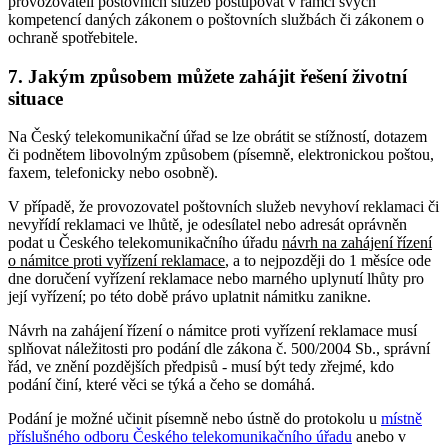
provozovateli poštovních služeb postupovat v rámci svých
kompetencí daných zákonem o poštovních službách či zákonem o
ochraně spotřebitele.
7. Jakým způsobem můžete zahájit řešení životní
situace
Na Český telekomunikační úřad se lze obrátit se stížností, dotazem
či podnětem libovolným způsobem (písemně, elektronickou poštou,
faxem, telefonicky nebo osobně).
V případě, že provozovatel poštovních služeb nevyhoví reklamaci či
nevyřídí reklamaci ve lhůtě, je odesílatel nebo adresát oprávněn
podat u Českého telekomunikačního úřadu
návrh na zahájení řízení
o námitce proti vyřízení reklamace
, a to nejpozději do 1 měsíce ode
dne doručení vyřízení reklamace nebo marného uplynutí lhůty pro
její vyřízení; po této době právo uplatnit námitku zanikne.
Návrh na zahájení řízení o námitce proti vyřízení reklamace musí
splňovat náležitosti pro podání dle zákona č. 500/2004 Sb., správní
řád, ve znění pozdějších předpisů - musí být tedy zřejmé, kdo
podání činí, které věci se týká a čeho se domáhá.
Podání je možné učinit písemně nebo ústně do protokolu u
místně
příslušného odboru Českého telekomunikačního úřadu
anebo v