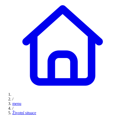
/
menu
/
Životní situace