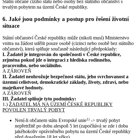
Státní občané cizího státu nebo osoby bez státního občanství s
trvalým pobytem na území České republiky.
6. Jaké jsou podmínky a postup pro řešení životní
situace
Státní občanství České republiky může (nikoli musí) Ministerstvo
vnitra na žádost udělit pouze osobě (cizinci nebo osobě bez státního
občanství), která splňuje současně následující předpoklady:
I. Žadatel je integrován do společnosti v České republice,
zejména pokud jde o integraci z hlediska rodinného,
pracovního, nebo sociálního.
A ZÁROVEŇ
II. Žadatel neohrožuje bezpečnost státu, jeho svrchovanost a
územní celistvost, demokratické základy, životy, zdraví, nebo
majetkové hodnoty.
A ZÁROVEŇ
III. Žadatel splňuje tyto podmínky:
1.)
ŽADATEL MÁ NA ÚZEMÍ ČESKÉ REPUBLIKY
POVOLEN TRVALÝ POBYT
Není-li občanem státu Evropské unie
1)
-> trvalý pobyt
nepřetržitě po dobu alespoň 5 let (započítává se zde i doba
jakéhokoliv oprávněného pobytu na území České republiky
před dosažením 18 let věku).