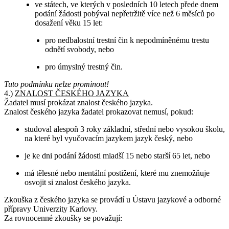
ve státech, ve kterých v posledních 10 letech přede dnem
podání žádosti pobýval nepřetržitě více než 6 měsíců po
dosažení věku 15 let:
pro nedbalostní trestní čin k nepodmíněnému trestu
odnětí svobody, nebo
pro úmyslný trestný čin.
Tuto podmínku nelze prominout!
4.)
ZNALOST ČESKÉHO JAZYKA
Žadatel musí prokázat znalost českého jazyka.
Znalost českého jazyka žadatel prokazovat nemusí, pokud:
studoval alespoň 3 roky základní, střední nebo vysokou školu,
na které byl vyučovacím jazykem jazyk český, nebo
je ke dni podání žádosti mladší 15 nebo starší 65 let, nebo
má tělesné nebo mentální postižení, které mu znemožňuje
osvojit si znalost českého jazyka.
Zkouška z českého jazyka se provádí u Ústavu jazykové a odborné
přípravy Univerzity Karlovy.
Za rovnocenné zkoušky se považují: