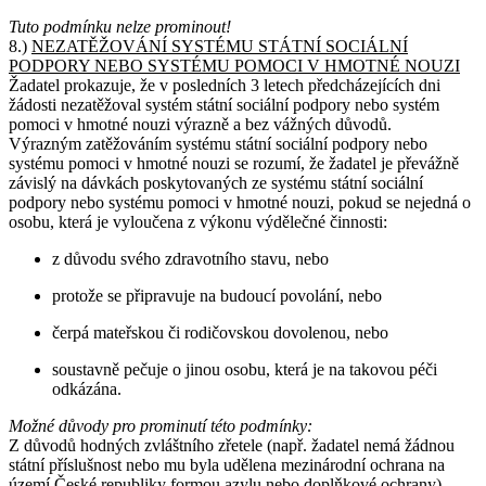
Tuto podmínku nelze prominout!
8.)
NEZATĚŽOVÁNÍ SYSTÉMU STÁTNÍ SOCIÁLNÍ
PODPORY NEBO SYSTÉMU POMOCI V HMOTNÉ NOUZI
Žadatel prokazuje, že v posledních 3 letech předcházejících dni
žádosti nezatěžoval systém státní sociální podpory nebo systém
pomoci v hmotné nouzi výrazně a bez vážných důvodů.
Výrazným zatěžováním systému státní sociální podpory nebo
systému pomoci v hmotné nouzi se rozumí, že žadatel je převážně
závislý na dávkách poskytovaných ze systému státní sociální
podpory nebo systému pomoci v hmotné nouzi, pokud se nejedná o
osobu, která je vyloučena z výkonu výdělečné činnosti:
z důvodu svého zdravotního stavu, nebo
protože se připravuje na budoucí povolání, nebo
čerpá mateřskou či rodičovskou dovolenou, nebo
soustavně pečuje o jinou osobu, která je na takovou péči
odkázána.
Možné důvody pro prominutí této podmínky:
Z důvodů hodných zvláštního zřetele (např. žadatel nemá žádnou
státní příslušnost nebo mu byla udělena mezinárodní ochrana na
území České republiky formou azylu nebo doplňkové ochrany).