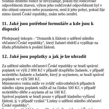
Souhlas druhého rodiče se nevyžaduje, pokud byl rodičovské
odpovědnosti zbaven, výkon jeho rodičovské odpovědnosti byl v
této oblasti omezen nebo pozastaven, není-li jeho pobyt, pokud žije
mimo území České republiky, znám nebo zemřel.
11. Jaké jsou potřebné formuláře a kde jsou k
dispozici
Předepsaný tiskopis - "Dotazník k žádosti o udělení státního
občanství České republiky", který žadatel obdrží a vyplňuje na
úřadu příslušném k podání žádosti.
12. Jaké jsou poplatky a jak je lze uhradit
Za udělení státního občanství České republiky se hradí správní
poplatek ve výši 2 000 Kč v případě dospělého žadatele, v případě
nezletilého žadatele a žadatele, který je azylantem, se hradí správní
poplatek ve výši 500 Kč.
Ministerstvo vnitra může ve zvlášť odůvodněných případech
státního zájmu poplatek snížit až na částku 500 Kč, v případě
nezletilého dítěte a azylanta až na 100 Kč.
Správní poplatek se hradí pouze v případě kladného vyřízení
žádosti, tj. v případě vydání "Listiny o udělení státního občanství
České republiky".