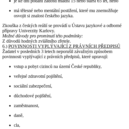
je ke dni podání žádosti mladší 15 nebo starší 65 let, nebo
má tělesné nebo mentální postižení, které mu znemožňuje
osvojit si znalost českého jazyka.
Zkouška z českých reálií se provádí u Ústavu jazykové a odborné
přípravy Univerzity Karlovy.
Možné důvody pro prominutí této podmínky:
Z důvodů hodných zvláštního zřetele.
6.)
POVINNOSTI VYPLÝVAJÍCÍ Z PRÁVNÍCH PŘEDPISŮ
Žadatel v posledních 3 letech neporušil závažným způsobem
povinnosti vyplývající z právních předpisů, které upravují:
vstup a pobyt cizinců na území České republiky,
veřejné zdravotní pojištění,
sociální zabezpečení,
důchodové pojištění,
zaměstnanost,
daně,
cla,