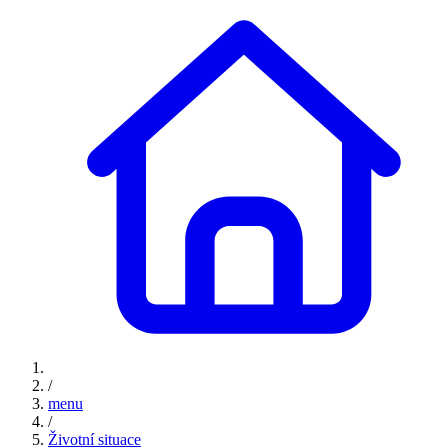
/
menu
/
Životní situace