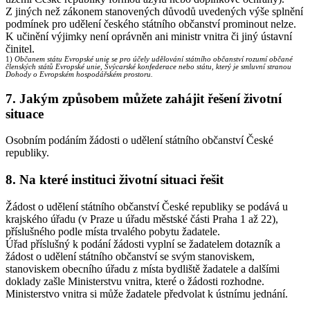
Z jiných než zákonem stanovených důvodů uvedených výše splnění
podmínek pro udělení českého státního občanství prominout nelze.
K učinění výjimky není oprávněn ani ministr vnitra či jiný ústavní
činitel.
1)
Občanem státu Evropské unie se pro účely udělování státního občanství rozumí občané
členských států Evropské unie, Švýcarské konfederace nebo státu, který je smluvní stranou
Dohody o Evropském hospodářském prostoru.
7. Jakým způsobem můžete zahájit řešení životní
situace
Osobním podáním žádosti o udělení státního občanství České
republiky.
8. Na které instituci životní situaci řešit
Žádost o udělení státního občanství České republiky se podává u
krajského úřadu (v Praze u úřadu městské části Praha 1 až 22),
příslušného podle místa trvalého pobytu žadatele.
Úřad příslušný k podání žádosti vyplní se žadatelem dotazník a
žádost o udělení státního občanství se svým stanoviskem,
stanoviskem obecního úřadu z místa bydliště žadatele a dalšími
doklady zašle Ministerstvu vnitra, které o žádosti rozhodne.
Ministerstvo vnitra si může žadatele předvolat k ústnímu jednání.