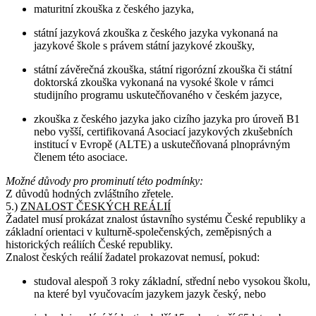
maturitní zkouška z českého jazyka,
státní jazyková zkouška z českého jazyka vykonaná na
jazykové škole s právem státní jazykové zkoušky,
státní závěrečná zkouška, státní rigorózní zkouška či státní
doktorská zkouška vykonaná na vysoké škole v rámci
studijního programu uskutečňovaného v českém jazyce,
zkouška z českého jazyka jako cizího jazyka pro úroveň B1
nebo vyšší, certifikovaná Asociací jazykových zkušebních
institucí v Evropě (ALTE) a uskutečňovaná plnoprávným
členem této asociace.
Možné důvody pro prominutí této podmínky:
Z důvodů hodných zvláštního zřetele.
5.)
ZNALOST ČESKÝCH REÁLIÍ
Žadatel musí prokázat znalost ústavního systému České republiky a
základní orientaci v kulturně-společenských, zeměpisných a
historických reáliích České republiky.
Znalost českých reálií žadatel prokazovat nemusí, pokud:
studoval alespoň 3 roky základní, střední nebo vysokou školu,
na které byl vyučovacím jazykem jazyk český, nebo