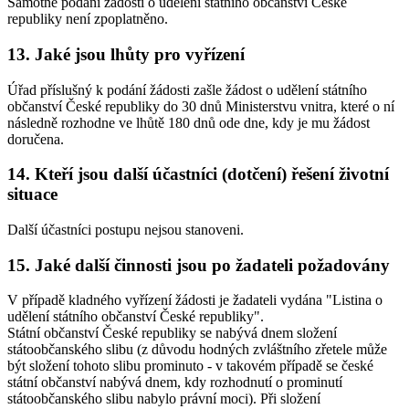
Samotné podání žádosti o udělení státního občanství České
republiky není zpoplatněno.
13. Jaké jsou lhůty pro vyřízení
Úřad příslušný k podání žádosti zašle žádost o udělení státního
občanství České republiky do 30 dnů Ministerstvu vnitra, které o ní
následně rozhodne ve lhůtě 180 dnů ode dne, kdy je mu žádost
doručena.
14. Kteří jsou další účastníci (dotčení) řešení životní
situace
Další účastníci postupu nejsou stanoveni.
15. Jaké další činnosti jsou po žadateli požadovány
V případě kladného vyřízení žádosti je žadateli vydána "Listina o
udělení státního občanství České republiky".
Státní občanství České republiky se nabývá dnem složení
státoobčanského slibu (z důvodu hodných zvláštního zřetele může
být složení tohoto slibu prominuto - v takovém případě se české
státní občanství nabývá dnem, kdy rozhodnutí o prominutí
státoobčanského slibu nabylo právní moci). Při složení