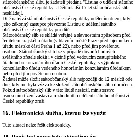
státoobčanského slibu je žadateli předána "Listina o udělení státního
občanství České republiky". Děti mladší 15 let státoobčanský slib
neskládají.
Dítě nabývá státní občanství České republiky udělením dnem, kdy
jeho zákonný zástupce převezme Listinu o udělení státního
občanství České republiky pro dítě.
Státoobčanský slib se skládá veřejně a slavnostním způsobem před
ředitelem krajského úřadu (v hlavním městě Praze před tajemníkem
úřadu městské části Praha 1 až 22), nebo před jím pověřenou
osobou. Státoobčanský slib lze v případě důvodů hodných
zvláštního zřetele složit i v cizině před vedoucím zastupitelského
úřadu nebo konzulárního úřadu České republiky, s výjimkou
konzulárního úřadu vedeného honorárním konzulárním úředníkem
nebo před jím pověřenou osobou.
Žadatel může složit státoobčanský slib nejpozději do 12 měsíců ode
dne, kdy mu byla výzva ke složení státoobčanského slibu doručena.
Pokud státoobčanský slib v této lhůtě nesloží, ministerstvo
usnesením řízení zastaví a rozhodnutí o udělení státního občanství
České republiky zruší.
16. Elektronická služba, kterou lze využít
Tuto situaci nelze řešit elektronicky.
28. Popis byl naposledy aktualizován