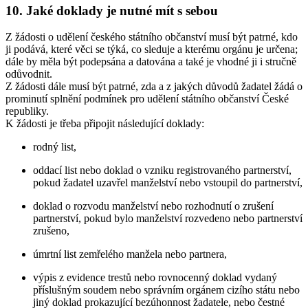
10. Jaké doklady je nutné mít s sebou
Z žádosti o udělení českého státního občanství musí být patrné, kdo
ji podává, které věci se týká, co sleduje a kterému orgánu je určena;
dále by měla být podepsána a datována a také je vhodné ji i stručně
odůvodnit.
Z žádosti dále musí být patrné, zda a z jakých důvodů žadatel žádá o
prominutí splnění podmínek pro udělení státního občanství České
republiky.
K žádosti je třeba připojit následující doklady:
rodný list,
oddací list nebo doklad o vzniku registrovaného partnerství,
pokud žadatel uzavřel manželství nebo vstoupil do partnerství,
doklad o rozvodu manželství nebo rozhodnutí o zrušení
partnerství, pokud bylo manželství rozvedeno nebo partnerství
zrušeno,
úmrtní list zemřelého manžela nebo partnera,
výpis z evidence trestů nebo rovnocenný doklad vydaný
příslušným soudem nebo správním orgánem cizího státu nebo
jiný doklad prokazující bezúhonnost žadatele, nebo čestné