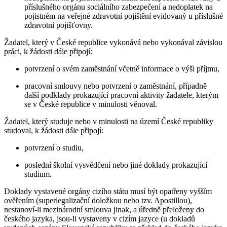
příslušného orgánu sociálního zabezpečení a nedoplatek na
pojistném na veřejné zdravotní pojištění evidovaný u příslušné
zdravotní pojišťovny.
Žadatel, který v České republice vykonává nebo vykonával závislou
práci, k žádosti dále připojí:
potvrzení o svém zaměstnání včetně informace o výši příjmu,
pracovní smlouvy nebo potvrzení o zaměstnání, případně
další podklady prokazující pracovní aktivity žadatele, kterým
se v České republice v minulosti věnoval.
Žadatel, který studuje nebo v minulosti na území České republiky
studoval, k žádosti dále připojí:
potvrzení o studiu,
poslední školní vysvědčení nebo jiné doklady prokazující
studium.
Doklady vystavené orgány cizího státu musí být opatřeny vyšším
ověřením (superlegalizační doložkou nebo tzv. Apostillou),
nestanoví-li mezinárodní smlouva jinak, a úředně přeloženy do
českého jazyka, jsou-li vystaveny v cizím jazyce (u dokladů