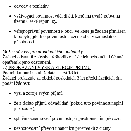
odvody a poplatky,
vyživovací povinnost vůči dítěti, které má trvalý pobyt na
území České republiky,
veřejnoprávní povinnosti k obci, ve které je žadatel přihlášen
k pobytu, jde-li o povinnosti uložené obcí v samostatné
působnosti.
Možné důvody pro prominutí této podmínky:
Žadatel odstranil způsobený škodlivý následek nebo učinil účinná
opatření k jeho odstranění.
7.)
PROKÁZÁNÍ VÝŠE A ZDROJE PŘÍJMŮ
Podmínku musí splnit žadatel starší 18 let.
Žadatel prokazuje za období posledních 3 let předcházejících dni
podání žádosti:
výši a zdroje svých příjmů,
že z těchto příjmů odvádí daň (pokud tuto povinnost neplní
jiná osoba),
splnění oznamovací povinnosti při přeshraničním převozu,
bezhotovostní převod finančních prostředků z ciziny.