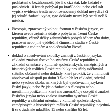
prohlášení o bezúhonnosti, jde-li o cizí stát, kde žadatel v
posledních 10 letech pobýval po kratší dobu nebo cizí stát
výpis z evidence trestů nebo rovnocenný doklad nevydává či
jej odmítá žadateli vydat, tyto doklady nesmí být starší než 6
měsíců,
životopis, zpracovaný volnou formou v českém jazyce, ve
kterém uvede zejména údaje o pobytu na území České
republiky, včetně délky zahraničních pobytů během této doby,
pracovní nebo jiné výdělečné činnosti a studiu v České
republice a rodinném a společenském životě,
doklad o absolvování zkoušky znalosti z českého jazyka,
základní znalosti ústavního systému České republiky a
základní orientace v kulturně-společenských, zeměpisných a
historických reáliích České republiky pro účely udělování
státního občanství nebo doklady, které prokáží, že v minulosti
absolvoval alespoň po dobu 3 školních let základní, střední
nebo vysokou školu, na kterých byl vyučovacím jazykem
český jazyk, nebo že jde o žadatele s tělesným nebo
mentálním postižením, které mu znemožňuje osvojit si znalost
českého jazyka nebo znalost ústavního systému České
republiky a základní orientaci v kulturně-společenských,
zeměpisných a historických reáliích České republiky, nejedná-
li se o žadatele mladšího 15 nebo staršího 65 let,