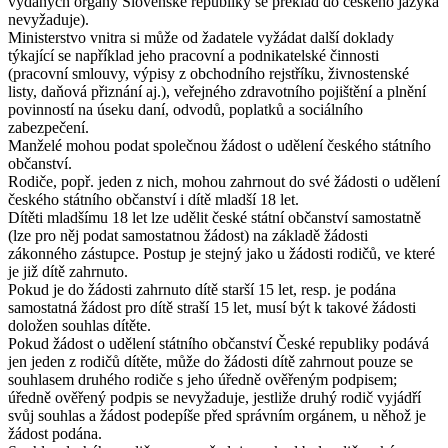
vydaných orgány Slovenské republiky se překlad do českého jazyka
nevyžaduje).
Ministerstvo vnitra si může od žadatele vyžádat další doklady
týkající se například jeho pracovní a podnikatelské činnosti
(pracovní smlouvy, výpisy z obchodního rejstříku, živnostenské
listy, daňová přiznání aj.), veřejného zdravotního pojištění a plnění
povinností na úseku daní, odvodů, poplatků a sociálního
zabezpečení.
Manželé mohou podat společnou žádost o udělení českého státního
občanství.
Rodiče, popř. jeden z nich, mohou zahrnout do své žádosti o udělení
českého státního občanství i dítě mladší 18 let.
Dítěti mladšímu 18 let lze udělit české státní občanství samostatně
(lze pro něj podat samostatnou žádost) na základě žádosti
zákonného zástupce. Postup je stejný jako u žádosti rodičů, ve které
je již dítě zahrnuto.
Pokud je do žádosti zahrnuto dítě starší 15 let, resp. je podána
samostatná žádost pro dítě straší 15 let, musí být k takové žádosti
doložen souhlas dítěte.
Pokud žádost o udělení státního občanství České republiky podává
jen jeden z rodičů dítěte, může do žádosti dítě zahrnout pouze se
souhlasem druhého rodiče s jeho úředně ověřeným podpisem;
úředně ověřený podpis se nevyžaduje, jestliže druhý rodič vyjádří
svůj souhlas a žádost podepíše před správním orgánem, u něhož je
žádost podána.