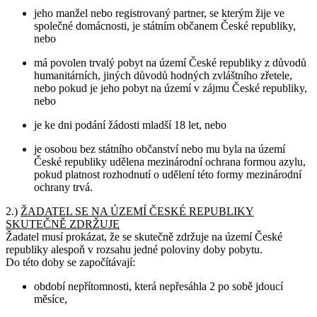
jeho manžel nebo registrovaný partner, se kterým žije ve
společné domácnosti, je státním občanem České republiky,
nebo
má povolen trvalý pobyt na území České republiky z důvodů
humanitárních, jiných důvodů hodných zvláštního zřetele,
nebo pokud je jeho pobyt na území v zájmu České republiky,
nebo
je ke dni podání žádosti mladší 18 let, nebo
je osobou bez státního občanství nebo mu byla na území
České republiky udělena mezinárodní ochrana formou azylu,
pokud platnost rozhodnutí o udělení této formy mezinárodní
ochrany trvá.
2.)
ŽADATEL SE NA ÚZEMÍ ČESKÉ REPUBLIKY
SKUTEČNĚ ZDRŽUJE
Žadatel musí prokázat, že se skutečně zdržuje na území České
republiky alespoň v rozsahu jedné poloviny doby pobytu.
Do této doby se započítávají:
období nepřítomnosti, která nepřesáhla 2 po sobě jdoucí
měsíce,