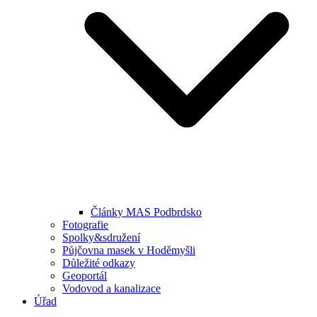
Články MAS Podbrdsko
Fotografie
Spolky&sdružení
Půjčovna masek v Hoděmyšli
Důležité odkazy
Geoportál
Vodovod a kanalizace
Úřad