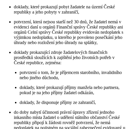
doklady, které prokazují pobyt žadatele na území České
republiky a jeho pobyty v zahraničí,
potvrzení, která nejsou starší než 30 dnů, že žadatel nemá v
evidenci daní u orgánů Finanční správy České republiky ani
orgánů Celní správy České republiky evidován nedoplatek s
výjimkou nedoplatku, u kterého je povoleno posečkání jeho
úhrady nebo rozložení jeho úhrady na splátky,
doklady prokazující zdroje žadatelových finančních
prostředků sloužících k zajištění jeho životních potřeb v
České republice, zejména:
potvrzení o tom, že je příjemcem starobního, invalidního
nebo jiného důchodu,
doklady, které prokazují příjmy manžela nebo partnera,
pokud je na jeho příjmy žadatel odkázán,
doklady, že disponuje příjmy ze zahraničí,
do doby nabytí účinnosti právní úpravy zřízení jednoho
inkasního místa žadatel o udělení státního občanství České
republiky připojí k žádosti rovněž potvrzení, že nemá
nedoplatek na pojistném na sociální zabezpečení evidovaný u