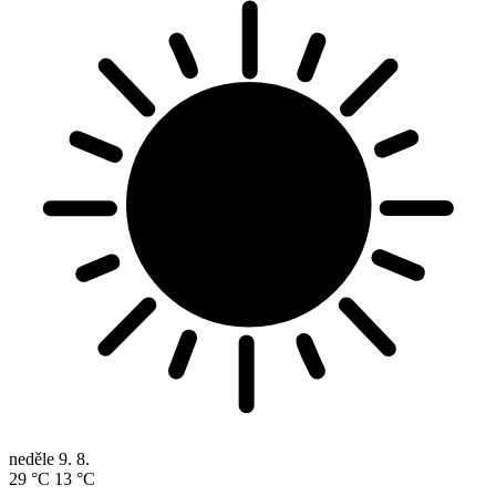
neděle
9. 8.
29 °C
13 °C