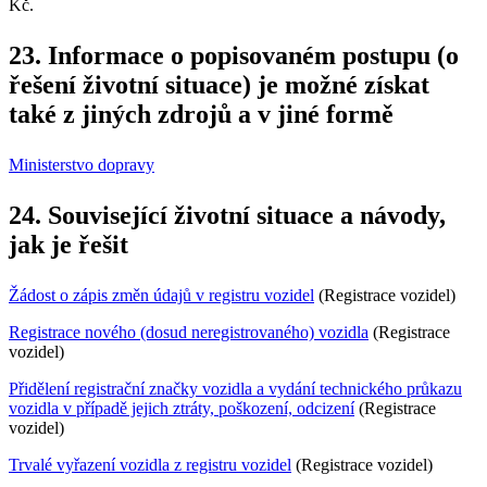
Kč.
23. Informace o popisovaném postupu (o
řešení životní situace) je možné získat
také z jiných zdrojů a v jiné formě
Ministerstvo dopravy
24. Související životní situace a návody,
jak je řešit
Žádost o zápis změn údajů v registru vozidel
(Registrace vozidel)
Registrace nového (dosud neregistrovaného) vozidla
(Registrace
vozidel)
Přidělení registrační značky vozidla a vydání technického průkazu
vozidla v případě jejich ztráty, poškození, odcizení
(Registrace
vozidel)
Trvalé vyřazení vozidla z registru vozidel
(Registrace vozidel)