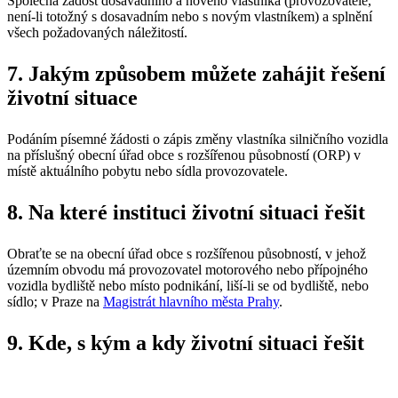
Společná žádost dosavadního a nového vlastníka (provozovatele,
není-li totožný s dosavadním nebo s novým vlastníkem) a splnění
všech požadovaných náležitostí.
7. Jakým způsobem můžete zahájit řešení
životní situace
Podáním písemné žádosti o zápis změny vlastníka silničního vozidla
na příslušný obecní úřad obce s rozšířenou působností (ORP) v
místě aktuálního pobytu nebo sídla provozovatele.
8. Na které instituci životní situaci řešit
Obraťte se na obecní úřad obce s rozšířenou působností, v jehož
územním obvodu má provozovatel motorového nebo přípojného
vozidla bydliště nebo místo podnikání, liší-li se od bydliště, nebo
sídlo; v Praze na
Magistrát hlavního města Prahy
.
9. Kde, s kým a kdy životní situaci řešit