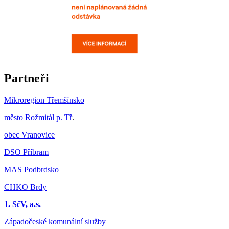
Partneři
Mikroregion Třemšínsko
město Rožmitál p. Tř
.
obec Vranovice
DSO Příbram
MAS Podbrdsko
CHKO Brdy
1. SčV, a.s.
Západočeské komunální služby