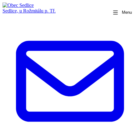
Sedlice,
u Rožmitálu p. Tř.
Menu