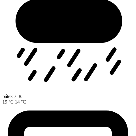
pátek
7. 8.
19 °C
14 °C