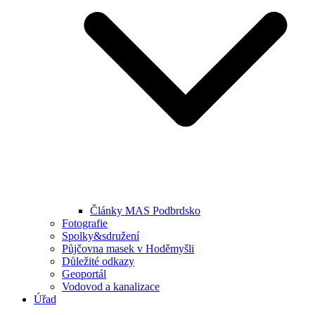
Články MAS Podbrdsko
Fotografie
Spolky&sdružení
Půjčovna masek v Hoděmyšli
Důležité odkazy
Geoportál
Vodovod a kanalizace
Úřad