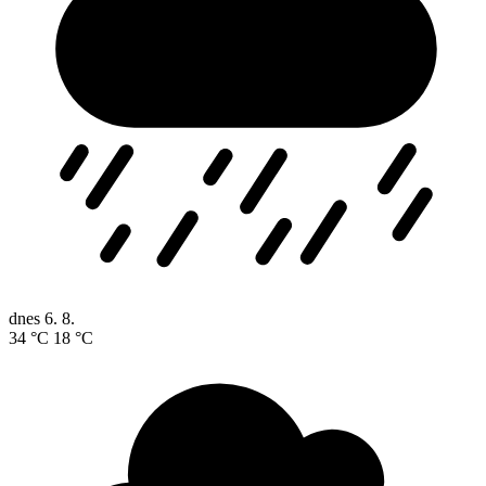
dnes
6. 8.
34 °C
18 °C