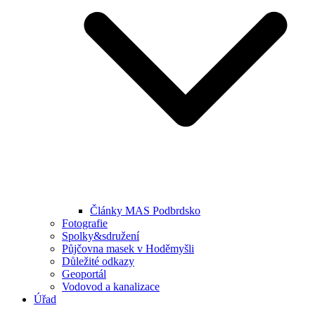
Články MAS Podbrdsko
Fotografie
Spolky&sdružení
Půjčovna masek v Hoděmyšli
Důležité odkazy
Geoportál
Vodovod a kanalizace
Úřad