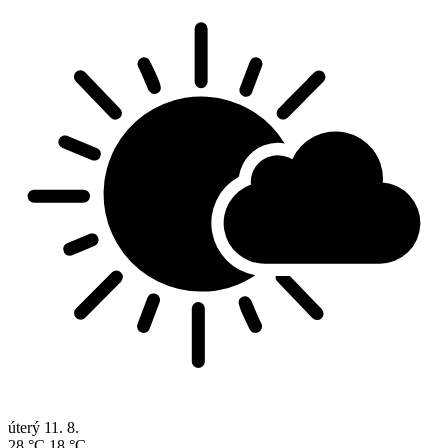
úterý
11. 8.
28 °C
18 °C