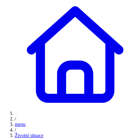
/
menu
/
Životní situace