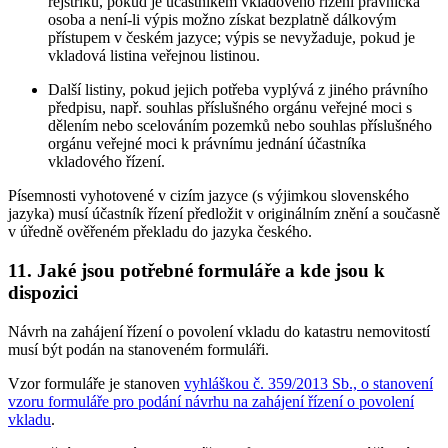
rejstříku, pokud je účastníkem vkladového řízení právnická
osoba a není-li výpis možno získat bezplatně dálkovým
přístupem v českém jazyce; výpis se nevyžaduje, pokud je
vkladová listina veřejnou listinou.
Další listiny, pokud jejich potřeba vyplývá z jiného právního
předpisu, např. souhlas příslušného orgánu veřejné moci s
dělením nebo scelováním pozemků nebo souhlas příslušného
orgánu veřejné moci k právnímu jednání účastníka
vkladového řízení.
Písemnosti vyhotovené v cizím jazyce (s výjimkou slovenského
jazyka) musí účastník řízení předložit v originálním znění a současně
v úředně ověřeném překladu do jazyka českého.
11. Jaké jsou potřebné formuláře a kde jsou k
dispozici
Návrh na zahájení řízení o povolení vkladu do katastru nemovitostí
musí být podán na stanoveném formuláři.
Vzor formuláře je stanoven
vyhláškou č. 359/2013 Sb., o stanovení
vzoru formuláře pro podání návrhu na zahájení řízení o povolení
vkladu
.