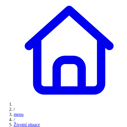
/
menu
/
Životní situace