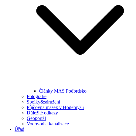
Články MAS Podbrdsko
Fotografie
Spolky&sdružení
Půjčovna masek v Hoděmyšli
Důležité odkazy
Geoportál
Vodovod a kanalizace
Úřad