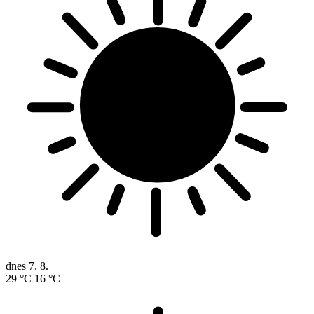
dnes
7. 8.
29 °C
16 °C