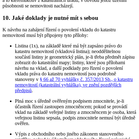
a to kterémukoliv z katastrálních úřadů, v obvodu jehož územní
působnosti se nemovitosti nacházejí.
10. Jaké doklady je nutné mít s sebou
K návrhu na zahájení řízení o povolení vkladu do katastru
nemovitostí musí být připojeny tyto přílohy:
Listina (1x), na základě které má být zapsáno právo do
katastru nemovitostí (vkladová listina); neoddělitelnou
součástí listiny je geometrický plán, je-li třeba předmět zápisu
zobrazit do katastrální mapy; listiny, které jsou přílohami
návrhu na vklad, a další podklady pro řízení o povolení
vkladu práva do katastru nemovitostí jsou podrobně
stanoveny v
§ 66 až 70 vyhlášky č. 357/2013 Sb., o katastru
nemovitostí (katastrální vyhláška), ve znění pozdějších
předpisů
.
Plná moc s úředně ověřeným podpisem zmocnitele, je-li
účastník řízení zastoupen zmocněncem; pokud se provádí
vklad na základě veřejné listiny a zmocněncem je osoba, která
veřejnou listinu sepsala, podpis zmocnitele nemusí být úředně
ověřen.
Výpis z obchodního nebo jiného zákonem stanoveného