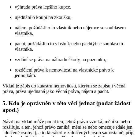
výhrada práva lepšího kupce,
ujednání o koupi na zkoušku,
nájem, požádá-li o to vlastník nebo nájemce se souhlasem
vlastníka,
pacht, požádá-li o to vlastník nebo pachtýř se souhlasem
vlastníka,
vzdání se práva na náhradu škody na pozemku,
rozdělení práva k nemovitosti na vlastnické právo k
jednotkám.
Vklad je zápis do katastru nemovitostí, kterým se zapisují věcná
práva, práva ujednaná jako věcná práva, nájem a pacht.
5. Kdo je oprávněn v této věci jednat (podat žádost
apod.)
Návrh na vklad může podat ten, jehož právo vzniká, mění se nebo
rozšiřuje, a ten, jehož právo zaniká, mění se nebo omezuje (dále jen
"dotčené osoby"), a to kterákoliv z dotčených osob samostatně, příp.