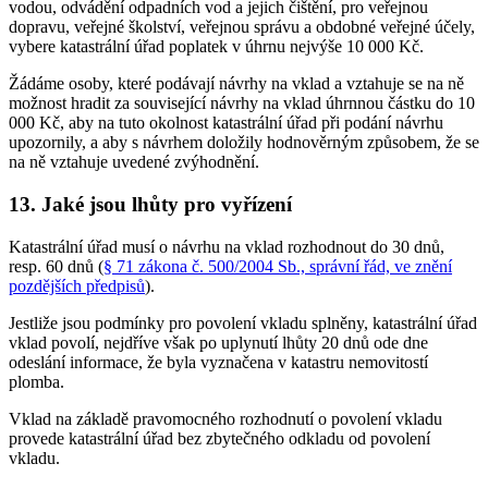
vodou, odvádění odpadních vod a jejich čištění, pro veřejnou
dopravu, veřejné školství, veřejnou správu a obdobné veřejné účely,
vybere katastrální úřad poplatek v úhrnu nejvýše 10 000 Kč.
Žádáme osoby, které podávají návrhy na vklad a vztahuje se na ně
možnost hradit za související návrhy na vklad úhrnnou částku do 10
000 Kč, aby na tuto okolnost katastrální úřad při podání návrhu
upozornily, a aby s návrhem doložily hodnověrným způsobem, že se
na ně vztahuje uvedené zvýhodnění.
13. Jaké jsou lhůty pro vyřízení
Katastrální úřad musí o návrhu na vklad rozhodnout do 30 dnů,
resp. 60 dnů (
§ 71 zákona č. 500/2004 Sb., správní řád, ve znění
pozdějších předpisů
).
Jestliže jsou podmínky pro povolení vkladu splněny, katastrální úřad
vklad povolí, nejdříve však po uplynutí lhůty 20 dnů ode dne
odeslání informace, že byla vyznačena v katastru nemovitostí
plomba.
Vklad na základě pravomocného rozhodnutí o povolení vkladu
provede katastrální úřad bez zbytečného odkladu od povolení
vkladu.