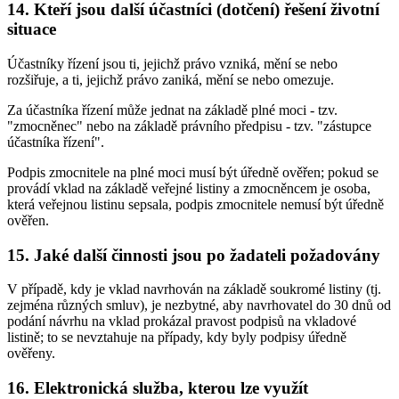
14. Kteří jsou další účastníci (dotčení) řešení životní
situace
Účastníky řízení jsou ti, jejichž právo vzniká, mění se nebo
rozšiřuje, a ti, jejichž právo zaniká, mění se nebo omezuje.
Za účastníka řízení může jednat na základě plné moci - tzv.
"zmocněnec" nebo na základě právního předpisu - tzv. "zástupce
účastníka řízení".
Podpis zmocnitele na plné moci musí být úředně ověřen; pokud se
provádí vklad na základě veřejné listiny a zmocněncem je osoba,
která veřejnou listinu sepsala, podpis zmocnitele nemusí být úředně
ověřen.
15. Jaké další činnosti jsou po žadateli požadovány
V případě, kdy je vklad navrhován na základě soukromé listiny (tj.
zejména různých smluv), je nezbytné, aby navrhovatel do 30 dnů od
podání návrhu na vklad prokázal pravost podpisů na vkladové
listině; to se nevztahuje na případy, kdy byly podpisy úředně
ověřeny.
16. Elektronická služba, kterou lze využít