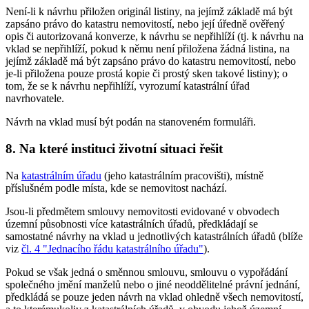
Není-li k návrhu přiložen originál listiny, na jejímž základě má být
zapsáno právo do katastru nemovitostí, nebo její úředně ověřený
opis či autorizovaná konverze, k návrhu se nepřihlíží (tj. k návrhu na
vklad se nepřihlíží, pokud k němu není přiložena žádná listina, na
jejímž základě má být zapsáno právo do katastru nemovitostí, nebo
je-li přiložena pouze prostá kopie či prostý sken takové listiny); o
tom, že se k návrhu nepřihlíží, vyrozumí katastrální úřad
navrhovatele.
Návrh na vklad musí být podán na stanoveném formuláři.
8. Na které instituci životní situaci řešit
Na
katastrálním úřadu
(jeho katastrálním pracovišti), místně
příslušném podle místa, kde se nemovitost nachází.
Jsou-li předmětem smlouvy nemovitosti evidované v obvodech
územní působnosti více katastrálních úřadů, předkládají se
samostatné návrhy na vklad u jednotlivých katastrálních úřadů (blíže
viz
čl. 4 "Jednacího řádu katastrálního úřadu"
).
Pokud se však jedná o směnnou smlouvu, smlouvu o vypořádání
společného jmění manželů nebo o jiné neoddělitelné právní jednání,
předkládá se pouze jeden návrh na vklad ohledně všech nemovitostí,