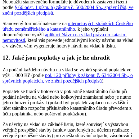
Nepoužití stanoveného formuláře je důvodem k zastavení řízení
podle
§ 66 odst. 1 písm. b) zákona č. 500/2004 Sb., správní řád, ve
znění pozdějších předpisů
.
Stanovený formulář naleznete na
internetových stránkách Českého
úřadu zeměměřického a katastrálního
, k jeho vyplnění
doporučujeme využít
aplikaci Návrh na vklad práva do katastru
nemovitostí
, která vás provede jednotlivými kroky návrhu na vklad
a v závěru vám vygeneruje hotový návrh na vklad k tisku.
12. Jaké jsou poplatky a jak je lze uhradit
Za podání každého návrhu na vklad se vybírá správní poplatek ve
výši 1 000 Kč (podle
pol. 120 přílohy k zákonu č. 634/2004 Sb., o
správních poplatcích, ve znění pozdějších předpisů
).
Poplatek se hradí v hotovosti v pokladně katastrálního úřadu při
podání návrhu na vklad nebo kolkovými známkami nebo je nutno
jeho uhrazení prokázat (pokud byl poplatek zaplacen na zvláštní
účet státního rozpočtu příslušného katastrálního úřadu převodem z
účtu poplatníka nebo poštovní poukázkou).
Za návrhy na vklad na základě listin, které souvisejí s výstavbou
veřejně prospěšné stavby (smluv uzavřených za účelem realizace
veřejně prospěšné stavby) pro zneškodňování odpadu, zásobování