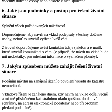
všechny dotčené osoby nebo některé z nich společně.
6. Jaké jsou podmínky a postup pro řešení životní
situace
Splnění všech požadovaných náležitostí.
Doporučujeme, aby návrh na vklad podepsaly všechny dotčené
osoby, neboť to urychlí vyřízení vaší věci.
Zároveň doporučujeme uvést kontaktní údaje (telefon a e-mail),
které urychlí komunikaci s vámi (v případě, že návrh na vklad bude
mít nedostatky, pro odeslání informace o vyznačení plomby).
7. Jakým způsobem můžete zahájit řešení životní
situace
Podáním návrhu na zahájení řízení o povolení vkladu do katastru
nemovitostí.
Vkladové řízení je zahájeno dnem, kdy návrh na vklad došel věcně
a místně příslušnému katastrálnímu úřadu (poštou, do datové
schránky, na adresu elektronické podatelny nebo při osobním
předání podatelně).