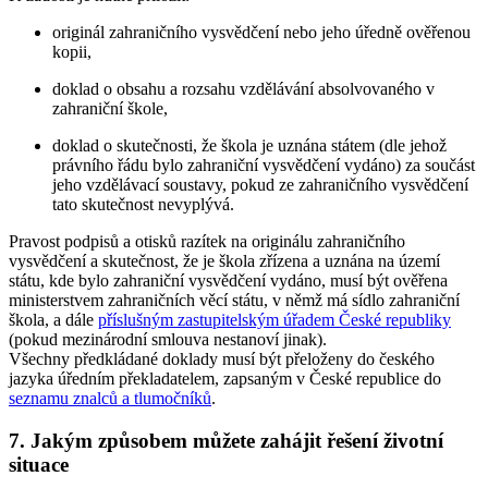
originál zahraničního vysvědčení nebo jeho úředně ověřenou
kopii,
doklad o obsahu a rozsahu vzdělávání absolvovaného v
zahraniční škole,
doklad o skutečnosti, že škola je uznána státem (dle jehož
právního řádu bylo zahraniční vysvědčení vydáno) za součást
jeho vzdělávací soustavy, pokud ze zahraničního vysvědčení
tato skutečnost nevyplývá.
Pravost podpisů a otisků razítek na originálu zahraničního
vysvědčení a skutečnost, že je škola zřízena a uznána na území
státu, kde bylo zahraniční vysvědčení vydáno, musí být ověřena
ministerstvem zahraničních věcí státu, v němž má sídlo zahraniční
škola, a dále
příslušným zastupitelským úřadem České republiky
(pokud mezinárodní smlouva nestanoví jinak).
Všechny předkládané doklady musí být přeloženy do českého
jazyka úředním překladatelem, zapsaným v České republice do
seznamu znalců a tlumočníků
.
7. Jakým způsobem můžete zahájit řešení životní
situace