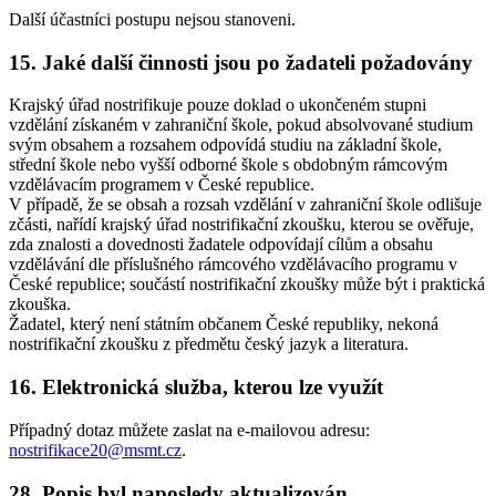
Další účastníci postupu nejsou stanoveni.
15. Jaké další činnosti jsou po žadateli požadovány
Krajský úřad nostrifikuje pouze doklad o ukončeném stupni
vzdělání získaném v zahraniční škole, pokud absolvované studium
svým obsahem a rozsahem odpovídá studiu na základní škole,
střední škole nebo vyšší odborné škole s obdobným rámcovým
vzdělávacím programem v České republice.
V případě, že se obsah a rozsah vzdělání v zahraniční škole odlišuje
zčásti, nařídí krajský úřad nostrifikační zkoušku, kterou se ověřuje,
zda znalosti a dovednosti žadatele odpovídají cílům a obsahu
vzdělávání dle příslušného rámcového vzdělávacího programu v
České republice; součástí nostrifikační zkoušky může být i praktická
zkouška.
Žadatel, který není státním občanem České republiky, nekoná
nostrifikační zkoušku z předmětu český jazyk a literatura.
16. Elektronická služba, kterou lze využít
Případný dotaz můžete zaslat na e-mailovou adresu:
nostrifikace20@msmt.cz
.
28. Popis byl naposledy aktualizován