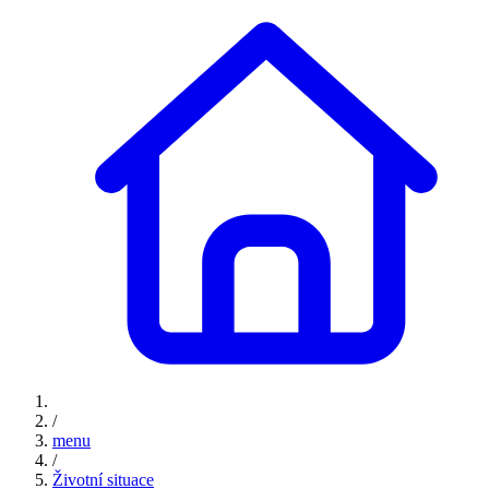
/
menu
/
Životní situace