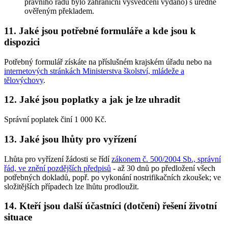
právního řádu bylo zahraniční vysvědčení vydáno) s úředně
ověřeným překladem.
11. Jaké jsou potřebné formuláře a kde jsou k
dispozici
Potřebný formulář získáte na příslušném krajském úřadu nebo na
internetových stránkách Ministerstva školství, mládeže a
tělovýchovy
.
12. Jaké jsou poplatky a jak je lze uhradit
Správní poplatek činí 1 000 Kč.
13. Jaké jsou lhůty pro vyřízení
Lhůta pro vyřízení žádosti se řídí
zákonem č. 500/2004 Sb., správní
řád, ve znění pozdějších předpisů
- až 30 dnů po předložení všech
potřebných dokladů, popř. po vykonání nostrifikačních zkoušek; ve
složitějších případech lze lhůtu prodloužit.
14. Kteří jsou další účastníci (dotčení) řešení životní
situace