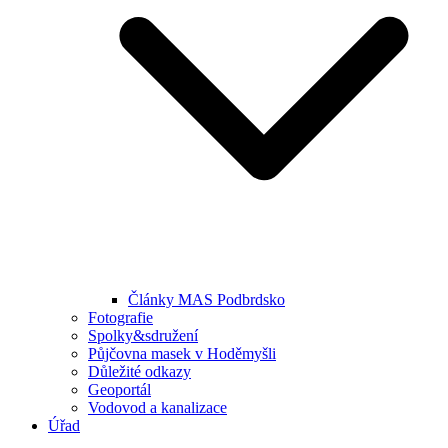
Články MAS Podbrdsko
Fotografie
Spolky&sdružení
Půjčovna masek v Hoděmyšli
Důležité odkazy
Geoportál
Vodovod a kanalizace
Úřad