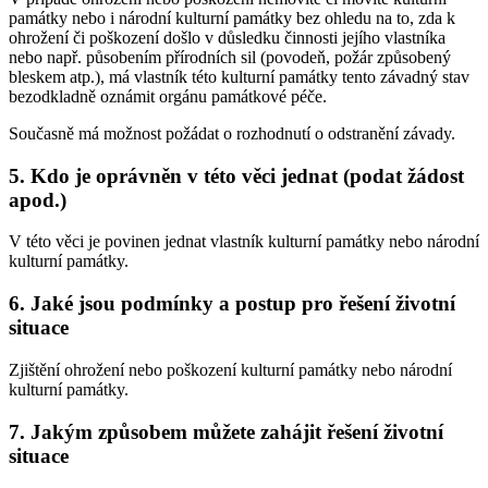
památky nebo i národní kulturní památky bez ohledu na to, zda k
ohrožení či poškození došlo v důsledku činnosti jejího vlastníka
nebo např. působením přírodních sil (povodeň, požár způsobený
bleskem atp.), má vlastník této kulturní památky tento závadný stav
bezodkladně oznámit orgánu památkové péče.
Současně má možnost požádat o rozhodnutí o odstranění závady.
5. Kdo je oprávněn v této věci jednat (podat žádost
apod.)
V této věci je povinen jednat vlastník kulturní památky nebo národní
kulturní památky.
6. Jaké jsou podmínky a postup pro řešení životní
situace
Zjištění ohrožení nebo poškození kulturní památky nebo národní
kulturní památky.
7. Jakým způsobem můžete zahájit řešení životní
situace