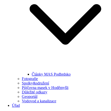
Články MAS Podbrdsko
Fotografie
Spolky&sdružení
Půjčovna masek v Hoděmyšli
Důležité odkazy
Geoportál
Vodovod a kanalizace
Úřad