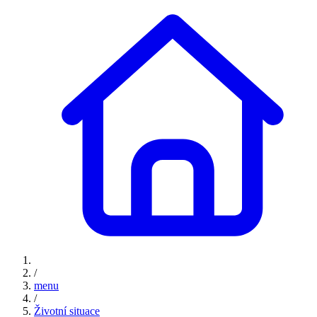
/
menu
/
Životní situace