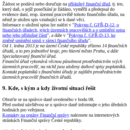
Žádost se podává nebo doručuje na
příslušný finanční úřad
, tj. ten,
který daň, o jejíž posečkání je žádáno, vyměřil a předepsal do
evidence daní, resp. územní pracoviště tohoto finančního úřadu, na
němž je uložen spis vztahující se k dané věci.
Informace o uložení spisu lze nalézt v "
Pokynu č. GFŘ-D-12, o
finančních úřadech, jejich územních pracovištích a o umístění spisu
nebo jeho příslušné části
", a dále v "
Pokynu č. GFŘ-D-13, ke
změně umístění spisů v rámci finančního úřadu
".
Od 1. ledna 2013 je na území České republiky zřízeno 14 finančních
úřadů, a to pro jednotlivé kraje, pro hlavní město Prahu, a dále
Specializovaný finanční úřad.
Finanční úřad vykonává věcnou působnost prostřednictvím svých
územních pracovišť, na nichž jsou uloženy daňové spisy poplatníků.
Kontakt poplatníků s finančními úřady je zajištěn prostřednictvím
územních pracovišť finančních úřadů.
9. Kde, s kým a kdy životní situaci řešit
Obraťte se na správce daně uvedeného v bodu 08.
Před osobní návštěvou se u správce daně informujte o jeho úředních
hodinách pro veřejnost.
Kontakty na orgány Finanční správy
naleznete na internetových
stránkách Finanční správy České republiky.