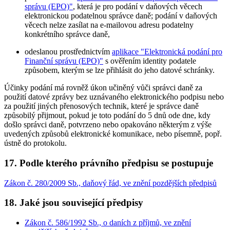
správu (EPO)"
, která je pro podání v daňových věcech
elektronickou podatelnou správce daně; podání v daňových
věcech nelze zasílat na e-mailovou adresu podatelny
konkrétního správce daně,
odeslanou prostřednictvím
aplikace "Elektronická podání pro
Finanční správu (EPO)"
s ověřením identity podatele
způsobem, kterým se lze přihlásit do jeho datové schránky.
Účinky podání má rovněž úkon učiněný vůči správci daně za
použití datové zprávy bez uznávaného elektronického podpisu nebo
za použití jiných přenosových technik, které je správce daně
způsobilý přijmout, pokud je toto podání do 5 dnů ode dne, kdy
došlo správci daně, potvrzeno nebo opakováno některým z výše
uvedených způsobů elektronické komunikace, nebo písemně, popř.
ústně do protokolu.
17. Podle kterého právního předpisu se postupuje
Zákon č. 280/2009 Sb., daňový řád, ve znění pozdějších předpisů
18. Jaké jsou související předpisy
Zákon č. 586/1992 Sb., o daních z příjmů, ve znění