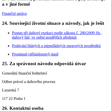
a v jiné formě
Finanční správa
24. Související životní situace a návody, jak je řešit
Postup při daňové exekuci podle zákona č. 280/2009 Sb.,
daňový řád, ve znění pozdějších předpisů
Podávání řádných a mimořádných opravných prostředků
Prominutí (příslušenství) daně
25. Za správnost návodu odpovídá útvar
Generální finanční ředitelství
Odbor právní a daňového procesu
Lazarská 7
117 22 Praha 1
26. Kontaktní osoba