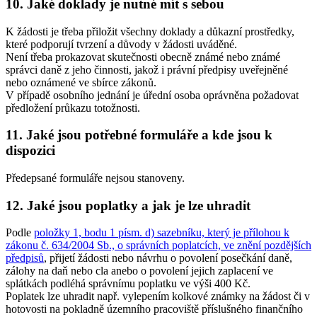
10. Jaké doklady je nutné mít s sebou
K žádosti je třeba přiložit všechny doklady a důkazní prostředky,
které podporují tvrzení a důvody v žádosti uváděné.
Není třeba prokazovat skutečnosti obecně známé nebo známé
správci daně z jeho činnosti, jakož i právní předpisy uveřejněné
nebo oznámené ve sbírce zákonů.
V případě osobního jednání je úřední osoba oprávněna požadovat
předložení průkazu totožnosti.
11. Jaké jsou potřebné formuláře a kde jsou k
dispozici
Předepsané formuláře nejsou stanoveny.
12. Jaké jsou poplatky a jak je lze uhradit
Podle
položky 1, bodu 1 písm. d) sazebníku, který je přílohou k
zákonu č. 634/2004 Sb., o správních poplatcích, ve znění pozdějších
předpisů
, přijetí žádosti nebo návrhu o povolení posečkání daně,
zálohy na daň nebo cla anebo o povolení jejich zaplacení ve
splátkách podléhá správnímu poplatku ve výši 400 Kč.
Poplatek lze uhradit např. vylepením kolkové známky na žádost či v
hotovosti na pokladně územního pracoviště příslušného finančního