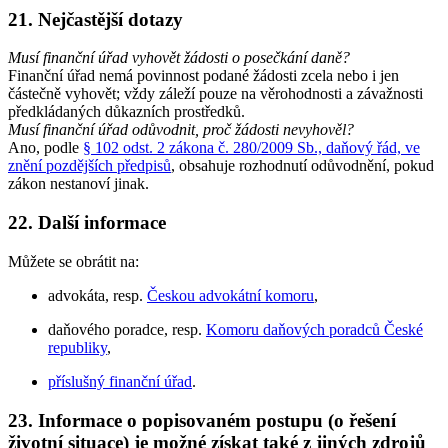
21. Nejčastější dotazy
Musí finanční úřad vyhovět žádosti o posečkání daně?
Finanční úřad nemá povinnost podané žádosti zcela nebo i jen
částečně vyhovět; vždy záleží pouze na věrohodnosti a závažnosti
předkládaných důkazních prostředků.
Musí finanční úřad odůvodnit, proč žádosti nevyhověl?
Ano, podle
§ 102 odst. 2 zákona č. 280/2009 Sb., daňový řád, ve
znění pozdějších předpisů
, obsahuje rozhodnutí odůvodnění, pokud
zákon nestanoví jinak.
22. Další informace
Můžete se obrátit na:
advokáta, resp.
Českou advokátní komoru
,
daňového poradce, resp.
Komoru daňových poradců České
republiky
,
příslušný finanční úřad
.
23. Informace o popisovaném postupu (o řešení
životní situace) je možné získat také z jiných zdrojů