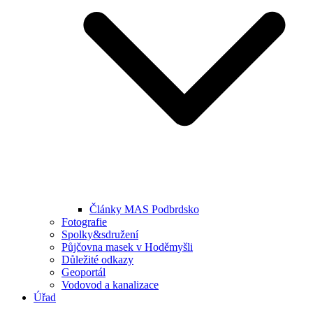
Články MAS Podbrdsko
Fotografie
Spolky&sdružení
Půjčovna masek v Hoděmyšli
Důležité odkazy
Geoportál
Vodovod a kanalizace
Úřad