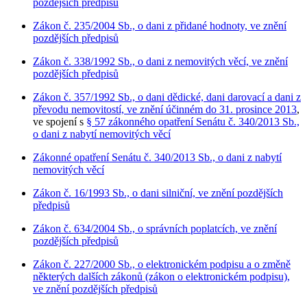
pozdějších předpisů
Zákon č. 235/2004 Sb., o dani z přidané hodnoty, ve znění
pozdějších předpisů
Zákon č. 338/1992 Sb., o dani z nemovitých věcí, ve znění
pozdějších předpisů
Zákon č. 357/1992 Sb., o dani dědické, dani darovací a dani z
převodu nemovitostí, ve znění účinném do 31. prosince 2013
,
ve spojení s
§ 57 zákonného opatření Senátu č. 340/2013 Sb.,
o dani z nabytí nemovitých věcí
Zákonné opatření Senátu č. 340/2013 Sb., o dani z nabytí
nemovitých věcí
Zákon č. 16/1993 Sb., o dani silniční, ve znění pozdějších
předpisů
Zákon č. 634/2004 Sb., o správních poplatcích, ve znění
pozdějších předpisů
Zákon č. 227/2000 Sb., o elektronickém podpisu a o změně
některých dalších zákonů (zákon o elektronickém podpisu),
ve znění pozdějších předpisů