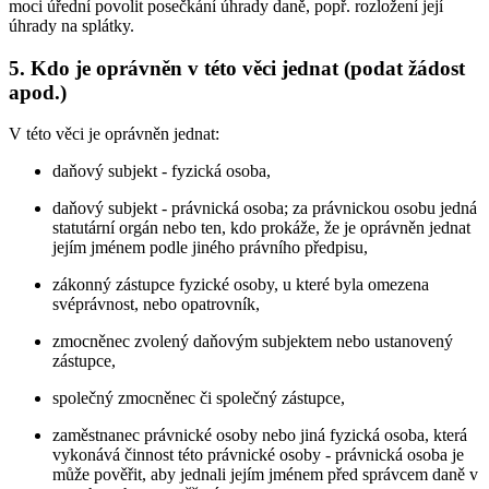
moci úřední povolit posečkání úhrady daně, popř. rozložení její
úhrady na splátky.
5. Kdo je oprávněn v této věci jednat (podat žádost
apod.)
V této věci je oprávněn jednat:
daňový subjekt - fyzická osoba,
daňový subjekt - právnická osoba; za právnickou osobu jedná
statutární orgán nebo ten, kdo prokáže, že je oprávněn jednat
jejím jménem podle jiného právního předpisu,
zákonný zástupce fyzické osoby, u které byla omezena
svéprávnost, nebo opatrovník,
zmocněnec zvolený daňovým subjektem nebo ustanovený
zástupce,
společný zmocněnec či společný zástupce,
zaměstnanec právnické osoby nebo jiná fyzická osoba, která
vykonává činnost této právnické osoby - právnická osoba je
může pověřit, aby jednali jejím jménem před správcem daně v