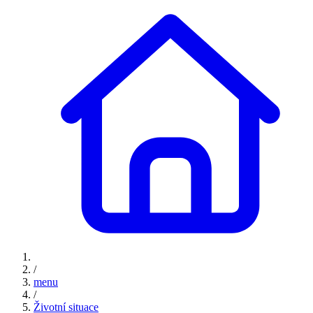
/
menu
/
Životní situace