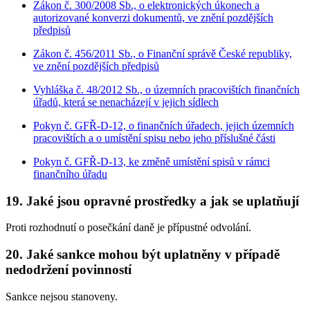
Zákon č. 300/2008 Sb., o elektronických úkonech a
autorizované konverzi dokumentů, ve znění pozdějších
předpisů
Zákon č. 456/2011 Sb., o Finanční správě České republiky,
ve znění pozdějších předpisů
Vyhláška č. 48/2012 Sb., o územních pracovištích finančních
úřadů, která se nenacházejí v jejich sídlech
Pokyn č. GFŘ-D-12, o finančních úřadech, jejich územních
pracovištích a o umístění spisu nebo jeho příslušné části
Pokyn č. GFŘ-D-13, ke změně umístění spisů v rámci
finančního úřadu
19. Jaké jsou opravné prostředky a jak se uplatňují
Proti rozhodnutí o posečkání daně je přípustné odvolání.
20. Jaké sankce mohou být uplatněny v případě
nedodržení povinností
Sankce nejsou stanoveny.