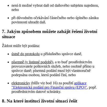
není-li možné vybrat daň od daňového subjektu najednou,
nebo
při důvodném očekávání částečného nebo úplného zániku
povinnosti uhradit daň.
7. Jakým způsobem můžete zahájit řešení životní
situace
Žádost může být podána:
ústně do protokolu
u příslušného správce daně,
písemně (v listinné podobě)
, a to buď prostřednictvím
provozovatele poštovních služeb, nebo osobně přímo u
správce daně; písemná podání musí být vlastnoručně
podepsána osobou, která podání činí, nebo
elektronicky
(blíže viz bod 16) za použití
aplikace
"Elektronická podání pro Finanční správu (EPO)"
, popř.
prostřednictvím datové schránky.
8. Na které instituci životní situaci řešit