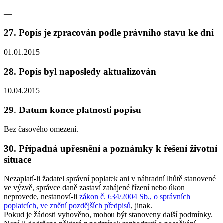
—
27. Popis je zpracován podle právního stavu ke dni
01.01.2015
28. Popis byl naposledy aktualizován
10.04.2015
29. Datum konce platnosti popisu
Bez časového omezení.
30. Případná upřesnění a poznámky k řešení životní
situace
Nezaplatí-li žadatel správní poplatek ani v náhradní lhůtě stanovené
ve výzvě, správce daně zastaví zahájené řízení nebo úkon
neprovede, nestanoví-li
zákon č. 634/2004 Sb., o správních
poplatcích, ve znění pozdějších předpisů
, jinak.
Pokud je žádosti vyhověno, mohou být stanoveny další podmínky.