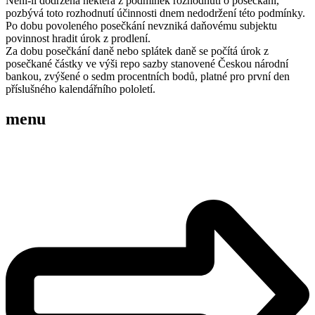
Není-li dodržena některá z podmínek rozhodnutí o posečkání,
pozbývá toto rozhodnutí účinnosti dnem nedodržení této podmínky.
Po dobu povoleného posečkání nevzniká daňovému subjektu
povinnost hradit úrok z prodlení.
Za dobu posečkání daně nebo splátek daně se počítá úrok z
posečkané částky ve výši repo sazby stanovené Českou národní
bankou, zvýšené o sedm procentních bodů, platné pro první den
příslušného kalendářního pololetí.
menu