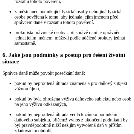
rozsahu tohoto pověření,
zaměstnanec podnikající fyzické osoby nebo jiná fyzická
osoba pověřená k tomu, aby jednala jejím jménem před
správcem daně v rozsahu tohoto pověření,
prokurista právnické osoby - při správě daní je oprávněn
jednat jejím jménem, může-li podle udělené prokury jednat
samostatně.
6. Jaké jsou podmínky a postup pro řešení životní
situace
Správce daně může povolit posečkání daně:
pokud by neprodlená úhrada znamenala pro daňový subjekt
vážnou újmu,
pokud by byla ohrožena výživa daňového subjektu nebo osob
na jeho výživu odkázaných,
pokud by neprodlená úhrada vedla k zániku podnikání
daňového subjektu, přičemž výnos z ukončení podnikání by
byl pravděpodobně nižší než jím vytvořená daň v příštím
zdaňovacím období,