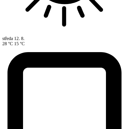
středa
12. 8.
28 °C
15 °C