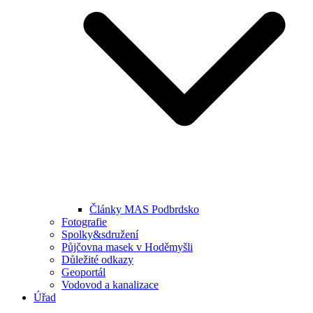
Články MAS Podbrdsko
Fotografie
Spolky&sdružení
Půjčovna masek v Hoděmyšli
Důležité odkazy
Geoportál
Vodovod a kanalizace
Úřad