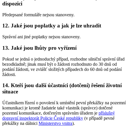
dispozici
Předepsané formuláře nejsou stanoveny.
12. Jaké jsou poplatky a jak je lze uhradit
Správní ani jiné poplatky nejsou stanoveny.
13. Jaké jsou lhůty pro vyřízení
Pokud se jedná o jednoduchý případ, rozhodne silniční správní úřad
bezodkladně; jinak musí být o žádosti rozhodnuto do 30 dnů od
podání žádosti, ve zvlášť složitých případech do 60 dnů od podání
žádosti.
14. Kteří jsou další účastníci (dotčení) řešení životní
situace
Účastníkem řízení o povolení k umístění pevní překážky na pozemní
komunikaci je kromě žadatele také vlastník (správce) dotčené
pozemní komunikace, dotčeným správním úřadem je
příslušný
dopravní inspektorát Policie České republiky
(v případě pevné
překážky na dálnici
Ministerstvo vnitra
).