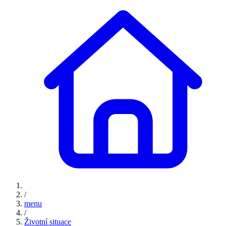
/
menu
/
Životní situace