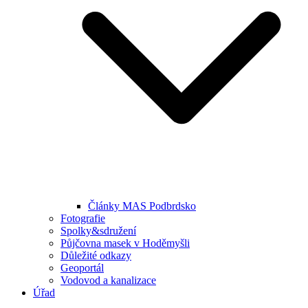
Články MAS Podbrdsko
Fotografie
Spolky&sdružení
Půjčovna masek v Hoděmyšli
Důležité odkazy
Geoportál
Vodovod a kanalizace
Úřad