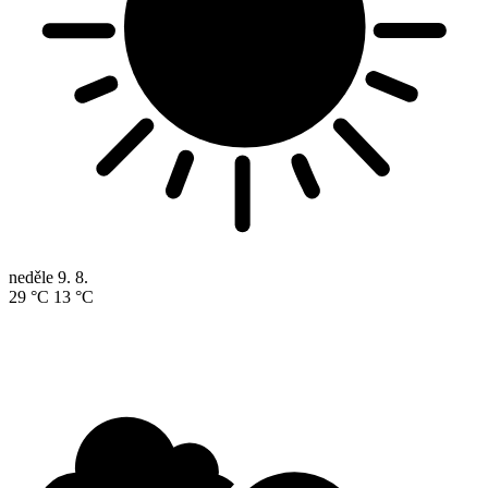
neděle
9. 8.
29 °C
13 °C