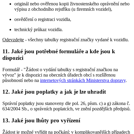
originál nebo ověřenou kopii živnostenského oprávnění nebo
výpisu z obchodního rejstříku (u firemních vozidel),
osvědčení o registraci vozidla,
technický průkaz vozidla.
Odevzdejte
- všechny tabulky registrační značky vydané k vozidlu.
11. Jaké jsou potřebné formuláře a kde jsou k
dispozici
Formulář - "Žádost o vydání tabulky s registrační značkou na
vývoz" je k dispozici na obecních úřadech obcí s rozšířenou
působností nebo na
internetových stránkách Ministerstva dopravy
.
12. Jaké jsou poplatky a jak je lze uhradit
Správní poplatky jsou stanoveny dle pol. 26, písm. c) a g) zákona č.
634/2004 Sb., o správních poplatcích, ve znění pozdějších předpisů.
13. Jaké jsou lhůty pro vyřízení
Žádost je možné vyřídit na počkání; v komplikovanějších případech