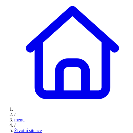
/
menu
/
Životní situace