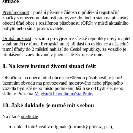
situace
První možnost
- podání písemné žádosti o přidělení registrační
značky s omezenou platností pro vývoz do jiného státu na příslušný
obecní úřad obce s rozšířenou působností (ORP) v místě aktuálního
pobytu nebo sídla provozovatele.
Druhá možnost
- vozidlo po výjezdu z České republiky nový majitel
v zahraničí (v rámci Evropské unie) přihlásí do evidence a následně
tamní úřady do 2 měsíců nahlásí do České republiky, že vozidlo je
přihlášené a zaevidované v jiném státě Evropské unie.
8. Na které instituci životní situaci řešit
Obraťte se na obecní úřad obce s rozšířenou působností, v jehož
územním obvodu má provozovatel motorového nebo přípojného
vozidla bydliště nebo místo podnikání, liší-li se od bydliště, nebo
sídlo; v Praze na
Magistrát hlavního města Prahy
.
10. Jaké doklady je nutné mít s sebou
Na úřadě
předložte
:
doklad totožnosti v originále (občanský průkaz, pas),