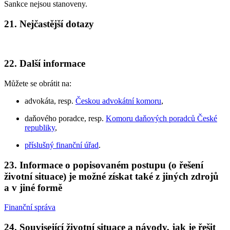
Sankce nejsou stanoveny.
21. Nejčastější dotazy
22. Další informace
Můžete se obrátit na:
advokáta, resp.
Českou advokátní komoru
,
daňového poradce, resp.
Komoru daňových poradců České
republiky
,
příslušný finanční úřad
.
23. Informace o popisovaném postupu (o řešení
životní situace) je možné získat také z jiných zdrojů
a v jiné formě
Finanční správa
24. Související životní situace a návody, jak je řešit