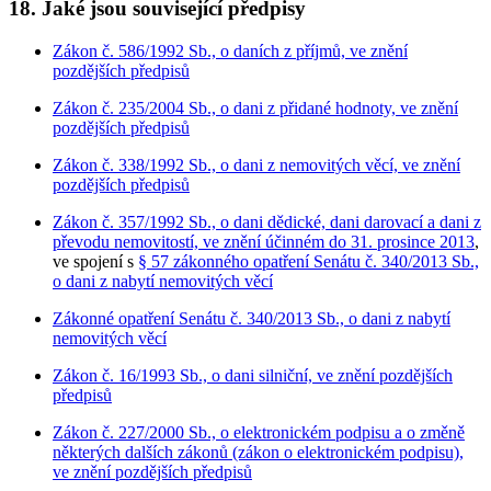
18. Jaké jsou související předpisy
Zákon č. 586/1992 Sb., o daních z příjmů, ve znění
pozdějších předpisů
Zákon č. 235/2004 Sb., o dani z přidané hodnoty, ve znění
pozdějších předpisů
Zákon č. 338/1992 Sb., o dani z nemovitých věcí, ve znění
pozdějších předpisů
Zákon č. 357/1992 Sb., o dani dědické, dani darovací a dani z
převodu nemovitostí, ve znění účinném do 31. prosince 2013
,
ve spojení s
§ 57 zákonného opatření Senátu č. 340/2013 Sb.,
o dani z nabytí nemovitých věcí
Zákonné opatření Senátu č. 340/2013 Sb., o dani z nabytí
nemovitých věcí
Zákon č. 16/1993 Sb., o dani silniční, ve znění pozdějších
předpisů
Zákon č. 227/2000 Sb., o elektronickém podpisu a o změně
některých dalších zákonů (zákon o elektronickém podpisu),
ve znění pozdějších předpisů