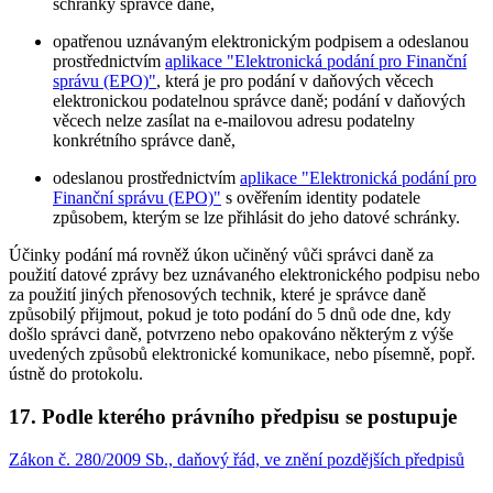
schránky správce daně,
opatřenou uznávaným elektronickým podpisem a odeslanou
prostřednictvím
aplikace "Elektronická podání pro Finanční
správu (EPO)"
, která je pro podání v daňových věcech
elektronickou podatelnou správce daně; podání v daňových
věcech nelze zasílat na e-mailovou adresu podatelny
konkrétního správce daně,
odeslanou prostřednictvím
aplikace "Elektronická podání pro
Finanční správu (EPO)"
s ověřením identity podatele
způsobem, kterým se lze přihlásit do jeho datové schránky.
Účinky podání má rovněž úkon učiněný vůči správci daně za
použití datové zprávy bez uznávaného elektronického podpisu nebo
za použití jiných přenosových technik, které je správce daně
způsobilý přijmout, pokud je toto podání do 5 dnů ode dne, kdy
došlo správci daně, potvrzeno nebo opakováno některým z výše
uvedených způsobů elektronické komunikace, nebo písemně, popř.
ústně do protokolu.
17. Podle kterého právního předpisu se postupuje
Zákon č. 280/2009 Sb., daňový řád, ve znění pozdějších předpisů