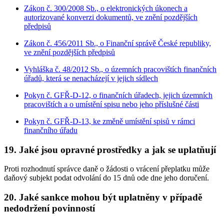
Zákon č. 300/2008 Sb., o elektronických úkonech a
autorizované konverzi dokumentů, ve znění pozdějších
předpisů
Zákon č. 456/2011 Sb., o Finanční správě České republiky,
ve znění pozdějších předpisů
Vyhláška č. 48/2012 Sb., o územních pracovištích finančních
úřadů, která se nenacházejí v jejich sídlech
Pokyn č. GFŘ-D-12, o finančních úřadech, jejich územních
pracovištích a o umístění spisu nebo jeho příslušné části
Pokyn č. GFŘ-D-13, ke změně umístění spisů v rámci
finančního úřadu
19. Jaké jsou opravné prostředky a jak se uplatňují
Proti rozhodnutí správce daně o žádosti o vrácení přeplatku může
daňový subjekt podat odvolání do 15 dnů ode dne jeho doručení.
20. Jaké sankce mohou být uplatněny v případě
nedodržení povinností