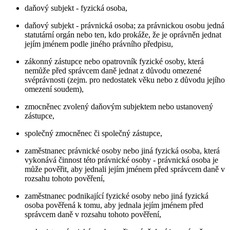
daňový subjekt - fyzická osoba,
daňový subjekt - právnická osoba; za právnickou osobu jedná
statutární orgán nebo ten, kdo prokáže, že je oprávněn jednat
jejím jménem podle jiného právního předpisu,
zákonný zástupce nebo opatrovník fyzické osoby, která
nemůže před správcem daně jednat z důvodu omezené
svéprávnosti (zejm. pro nedostatek věku nebo z důvodu jejího
omezení soudem),
zmocněnec zvolený daňovým subjektem nebo ustanovený
zástupce,
společný zmocněnec či společný zástupce,
zaměstnanec právnické osoby nebo jiná fyzická osoba, která
vykonává činnost této právnické osoby - právnická osoba je
může pověřit, aby jednali jejím jménem před správcem daně v
rozsahu tohoto pověření,
zaměstnanec podnikající fyzické osoby nebo jiná fyzická
osoba pověřená k tomu, aby jednala jejím jménem před
správcem daně v rozsahu tohoto pověření,