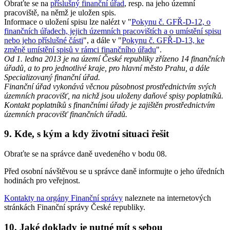
Obraťte se na
příslušný finanční úřad
, resp. na jeho územní
pracoviště, na němž je uložen spis.
Informace o uložení spisu lze nalézt v "
Pokynu č. GFŘ-D-12, o
finančních úřadech, jejich územních pracovištích a o umístění spisu
nebo jeho příslušné části
", a dále v "
Pokynu č. GFŘ-D-13, ke
změně umístění spisů v rámci finančního úřadu
".
Od 1. ledna 2013 je na území České republiky zřízeno 14 finančních
úřadů, a to pro jednotlivé kraje, pro hlavní město Prahu, a dále
Specializovaný finanční úřad.
Finanční úřad vykonává věcnou působnost prostřednictvím svých
územních pracovišť, na nichž jsou uloženy daňové spisy poplatníků.
Kontakt poplatníků s finančními úřady je zajištěn prostřednictvím
územních pracovišť finančních úřadů.
9. Kde, s kým a kdy životní situaci řešit
Obraťte se na správce daně uvedeného v bodu 08.
Před osobní návštěvou se u správce daně informujte o jeho úředních
hodinách pro veřejnost.
Kontakty na orgány Finanční správy
naleznete na internetových
stránkách Finanční správy České republiky.
10. Jaké doklady je nutné mít s sebou