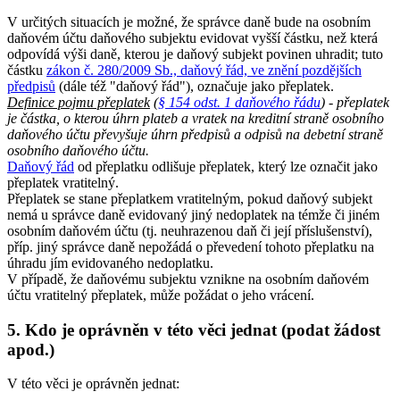
V určitých situacích je možné, že správce daně bude na osobním
daňovém účtu daňového subjektu evidovat vyšší částku, než která
odpovídá výši daně, kterou je daňový subjekt povinen uhradit; tuto
částku
zákon č. 280/2009 Sb., daňový řád, ve znění pozdějších
předpisů
(dále též "daňový řád"), označuje jako přeplatek.
Definice pojmu přeplatek
(
§ 154 odst. 1 daňového řádu
) - přeplatek
je částka, o kterou úhrn plateb a vratek na kreditní straně osobního
daňového účtu převyšuje úhrn předpisů a odpisů na debetní straně
osobního daňového účtu.
Daňový řád
od přeplatku odlišuje přeplatek, který lze označit jako
přeplatek vratitelný.
Přeplatek se stane přeplatkem vratitelným, pokud daňový subjekt
nemá u správce daně evidovaný jiný nedoplatek na témže či jiném
osobním daňovém účtu (tj. neuhrazenou daň či její příslušenství),
příp. jiný správce daně nepožádá o převedení tohoto přeplatku na
úhradu jím evidovaného nedoplatku.
V případě, že daňovému subjektu vznikne na osobním daňovém
účtu vratitelný přeplatek, může požádat o jeho vrácení.
5. Kdo je oprávněn v této věci jednat (podat žádost
apod.)
V této věci je oprávněn jednat: