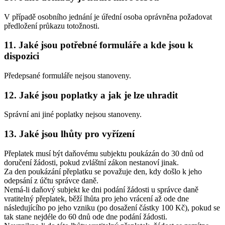
V případě osobního jednání je úřední osoba oprávněna požadovat
předložení průkazu totožnosti.
11. Jaké jsou potřebné formuláře a kde jsou k
dispozici
Předepsané formuláře nejsou stanoveny.
12. Jaké jsou poplatky a jak je lze uhradit
Správní ani jiné poplatky nejsou stanoveny.
13. Jaké jsou lhůty pro vyřízení
Přeplatek musí být daňovému subjektu poukázán do 30 dnů od
doručení žádosti, pokud zvláštní zákon nestanoví jinak.
Za den poukázání přeplatku se považuje den, kdy došlo k jeho
odepsání z účtu správce daně.
Nemá-li daňový subjekt ke dni podání žádosti u správce daně
vratitelný přeplatek, běží lhůta pro jeho vrácení až ode dne
následujícího po jeho vzniku (po dosažení částky 100 Kč), pokud se
tak stane nejdéle do 60 dnů ode dne podání žádosti.