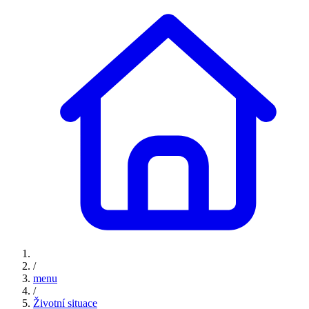
/
menu
/
Životní situace