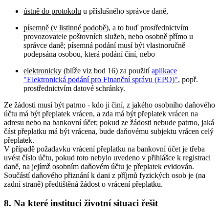
ústně do protokolu
u příslušného správce daně,
písemně (v listinné podobě)
, a to buď prostřednictvím
provozovatele poštovních služeb, nebo osobně přímo u
správce daně; písemná podání musí být vlastnoručně
podepsána osobou, která podání činí, nebo
elektronicky
(blíže viz bod 16) za použití
aplikace
"Elektronická podání pro Finanční správu (EPO)"
, popř.
prostřednictvím datové schránky.
Ze žádosti musí být patrno - kdo ji činí, z jakého osobního daňového
účtu má být přeplatek vrácen, a zda má být přeplatek vrácen na
adresu nebo na bankovní účet; pokud ze žádosti nebude patrno, jaká
část přeplatku má být vrácena, bude daňovému subjektu vrácen celý
přeplatek.
V případě požadavku vrácení přeplatku na bankovní účet je třeba
uvést číslo účtu, pokud toto nebylo uvedeno v přihlášce k registraci
daně, na jejímž osobním daňovém účtu je přeplatek evidován.
Součástí daňového přiznání k dani z příjmů fyzických osob je (na
zadní straně) předtištěná žádost o vrácení přeplatku.
8. Na které instituci životní situaci řešit