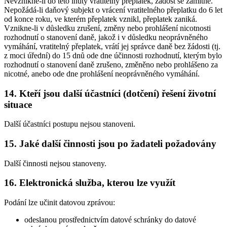
Nevznikne-li do této lhůty vratitelný přeplatek, žádost se zamítne.
Nepožádá-li daňový subjekt o vrácení vratitelného přeplatku do 6 let
od konce roku, ve kterém přeplatek vznikl, přeplatek zaniká.
Vznikne-li v důsledku zrušení, změny nebo prohlášení nicotnosti
rozhodnutí o stanovení daně, jakož i v důsledku neoprávněného
vymáhání, vratitelný přeplatek, vrátí jej správce daně bez žádosti (tj.
z moci úřední) do 15 dnů ode dne účinnosti rozhodnutí, kterým bylo
rozhodnutí o stanovení daně zrušeno, změněno nebo prohlášeno za
nicotné, anebo ode dne prohlášení neoprávněného vymáhání.
14. Kteří jsou další účastníci (dotčení) řešení životní
situace
Další účastníci postupu nejsou stanoveni.
15. Jaké další činnosti jsou po žadateli požadovány
Další činnosti nejsou stanoveny.
16. Elektronická služba, kterou lze využít
Podání lze učinit datovou zprávou:
odeslanou prostřednictvím datové schránky do datové