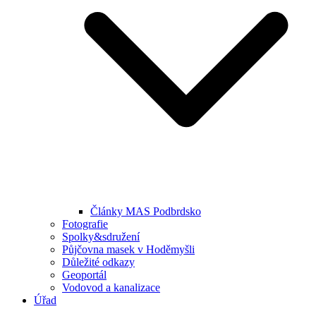
Články MAS Podbrdsko
Fotografie
Spolky&sdružení
Půjčovna masek v Hoděmyšli
Důležité odkazy
Geoportál
Vodovod a kanalizace
Úřad