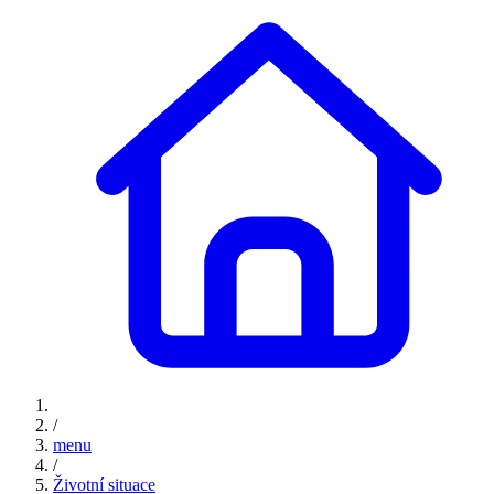
/
menu
/
Životní situace