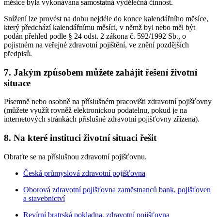
měsíce byla vykonávána samostatná výdělečná činnost.
Snížení lze provést na dobu nejdéle do konce kalendářního měsíce,
který předchází kalendářnímu měsíci, v němž byl nebo měl být
podán přehled podle § 24 odst. 2 zákona č. 592/1992 Sb., o
pojistném na veřejné zdravotní pojištění, ve znění pozdějších
předpisů.
7. Jakým způsobem můžete zahájit řešení životní
situace
Písemně nebo osobně na příslušném pracovišti zdravotní pojišťovny
(můžete využít rovněž elektronickou podatelnu, pokud je na
internetových stránkách příslušné zdravotní pojišťovny zřízena).
8. Na které instituci životní situaci řešit
Obraťte se na příslušnou zdravotní pojišťovnu.
Česká průmyslová zdravotní pojišťovna
Oborová zdravotní pojišťovna zaměstnanců bank, pojišťoven
a stavebnictví
Revírní bratrská pokladna, zdravotní pojišťovna