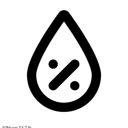
Vlhkost:
53.7 %