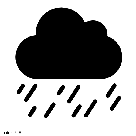
pátek
7. 8.