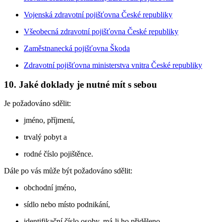
Vojenská zdravotní pojišťovna České republiky
Všeobecná zdravotní pojišťovna České republiky
Zaměstnanecká pojišťovna Škoda
Zdravotní pojišťovna ministerstva vnitra České republiky
10. Jaké doklady je nutné mít s sebou
Je požadováno sdělit:
jméno, příjmení,
trvalý pobyt a
rodné číslo pojištěnce.
Dále po vás může být požadováno sdělit:
obchodní jméno,
sídlo nebo místo podnikání,
identifikační číslo osoby, má-li ho přiděleno.