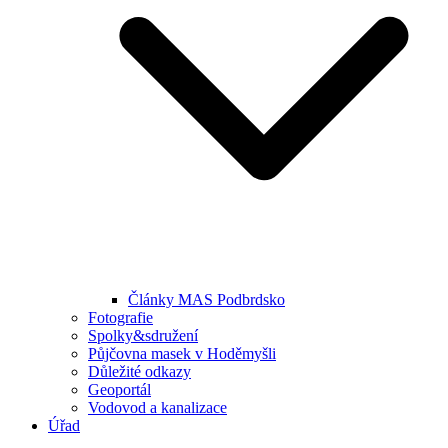
Články MAS Podbrdsko
Fotografie
Spolky&sdružení
Půjčovna masek v Hoděmyšli
Důležité odkazy
Geoportál
Vodovod a kanalizace
Úřad