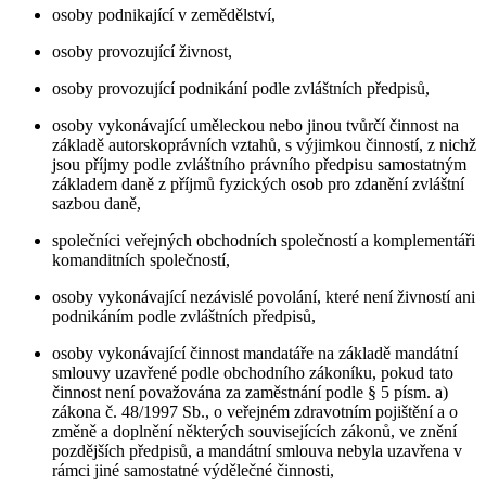
osoby podnikající v zemědělství,
osoby provozující živnost,
osoby provozující podnikání podle zvláštních předpisů,
osoby vykonávající uměleckou nebo jinou tvůrčí činnost na
základě autorskoprávních vztahů, s výjimkou činností, z nichž
jsou příjmy podle zvláštního právního předpisu samostatným
základem daně z příjmů fyzických osob pro zdanění zvláštní
sazbou daně,
společníci veřejných obchodních společností a komplementáři
komanditních společností,
osoby vykonávající nezávislé povolání, které není živností ani
podnikáním podle zvláštních předpisů,
osoby vykonávající činnost mandatáře na základě mandátní
smlouvy uzavřené podle obchodního zákoníku, pokud tato
činnost není považována za zaměstnání podle § 5 písm. a)
zákona č. 48/1997 Sb., o veřejném zdravotním pojištění a o
změně a doplnění některých souvisejících zákonů, ve znění
pozdějších předpisů, a mandátní smlouva nebyla uzavřena v
rámci jiné samostatné výdělečné činnosti,