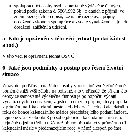
spolupracující osoby osob samostatně výdělečně činných,
pokud podle zákona č. 586/1992 Sb., o daních z příjmů, ve
znění pozdějších předpisů, lze na ně rozdělovat příjmy
dosažené výkonem spolupráce a výdaje vynaložené na jejich
dosažení, zajištění a udržení.
5. Kdo je oprávněn v této věci jednat (podat žádost
apod.)
V této věci je oprávněna jednat OSVČ.
6. Jaké jsou podmínky a postup pro řešení životní
situace
Zdravotní pojišťovna na žádost osoby samostatně výdělečně činné
poměrně sníží výši zálohy na pojistné, a to v případě, že příjem této
osoby ze samostatné výdělečné činnosti je po odpočtu výdajů
vynaložených na dosažení, zajištění a udržení příjmu, který připadá
v průměru na 1 kalendářní měsíc v období od 1. ledna kalendářního
roku do konce kalendářního měsíce předcházejícího podání žádosti,
nejméně však v období 3 po sobě jdoucích kalendářních měsíců,
nejméně o jednu třetinu nižší než příjem připadající v průměru na 1
kalendářní měsíc v předcházejícím roce, v němž alespoň po část