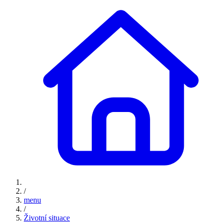
/
menu
/
Životní situace