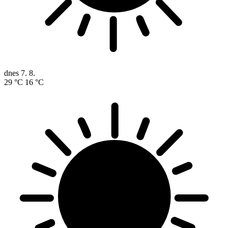
dnes
7. 8.
29 °C
16 °C