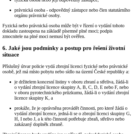
právnická osoba - odpovědný zástupce nebo člen statutárního
orgánu právnické osoby.
Fyzická nebo právnická osoba může být v řízení o vydání tohoto
dokladu zastoupena na základě písemné plné moci; podpis
zmocnitele na plné moci nemusí být ověřen.
6. Jaké jsou podmínky a postup pro řešení životní
situace
Příslušný útvar policie vydá zbrojní licenci fyzické nebo právnické
osobě, jež má místo pobytu nebo sídlo na území České republiky a:
je držitelem koncesní listiny v oboru zbraní a střeliva, žádá-li
o vydání zbrojní licence skupiny A, B, C, D, E nebo F, nebo
v oboru pyrotechnického průzkumu, žádá-li o vydání zbrojní
licence skupiny K, a
prokáže, že je oprávněna provádět činnosti, pro které žádá o
vydání zbrojní licence, jedná-li se o zbrojní licenci skupiny G,
H, I nebo J, a k této činnosti potřebuje zbraň, střelivo nebo
zakázaný doplněk zbraně.