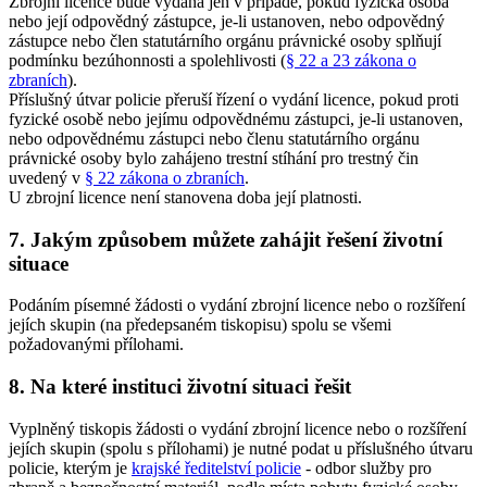
Zbrojní licence bude vydána jen v případě, pokud fyzická osoba
nebo její odpovědný zástupce, je-li ustanoven, nebo odpovědný
zástupce nebo člen statutárního orgánu právnické osoby splňují
podmínku bezúhonnosti a spolehlivosti (
§ 22 a 23 zákona o
zbraních
).
Příslušný útvar policie přeruší řízení o vydání licence, pokud proti
fyzické osobě nebo jejímu odpovědnému zástupci, je-li ustanoven,
nebo odpovědnému zástupci nebo členu statutárního orgánu
právnické osoby bylo zahájeno trestní stíhání pro trestný čin
uvedený v
§ 22 zákona o zbraních
.
U zbrojní licence není stanovena doba její platnosti.
7. Jakým způsobem můžete zahájit řešení životní
situace
Podáním písemné žádosti o vydání zbrojní licence nebo o rozšíření
jejích skupin (na předepsaném tiskopisu) spolu se všemi
požadovanými přílohami.
8. Na které instituci životní situaci řešit
Vyplněný tiskopis žádosti o vydání zbrojní licence nebo o rozšíření
jejích skupin (spolu s přílohami) je nutné podat u příslušného útvaru
policie, kterým je
krajské ředitelství policie
- odbor služby pro