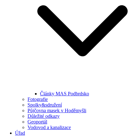
Články MAS Podbrdsko
Fotografie
Spolky&sdružení
Půjčovna masek v Hoděmyšli
Důležité odkazy
Geoportál
Vodovod a kanalizace
Úřad