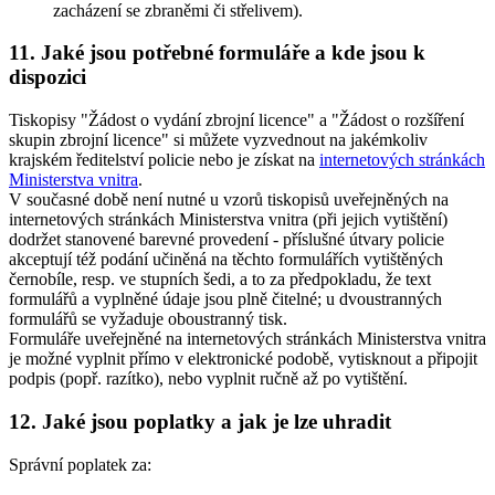
zacházení se zbraněmi či střelivem).
11. Jaké jsou potřebné formuláře a kde jsou k
dispozici
Tiskopisy "Žádost o vydání zbrojní licence" a "Žádost o rozšíření
skupin zbrojní licence" si můžete vyzvednout na jakémkoliv
krajském ředitelství policie nebo je získat na
internetových stránkách
Ministerstva vnitra
.
V současné době není nutné u vzorů tiskopisů uveřejněných na
internetových stránkách Ministerstva vnitra (při jejich vytištění)
dodržet stanovené barevné provedení - příslušné útvary policie
akceptují též podání učiněná na těchto formulářích vytištěných
černobíle, resp. ve stupních šedi, a to za předpokladu, že text
formulářů a vyplněné údaje jsou plně čitelné; u dvoustranných
formulářů se vyžaduje oboustranný tisk.
Formuláře uveřejněné na internetových stránkách Ministerstva vnitra
je možné vyplnit přímo v elektronické podobě, vytisknout a připojit
podpis (popř. razítko), nebo vyplnit ručně až po vytištění.
12. Jaké jsou poplatky a jak je lze uhradit
Správní poplatek za: