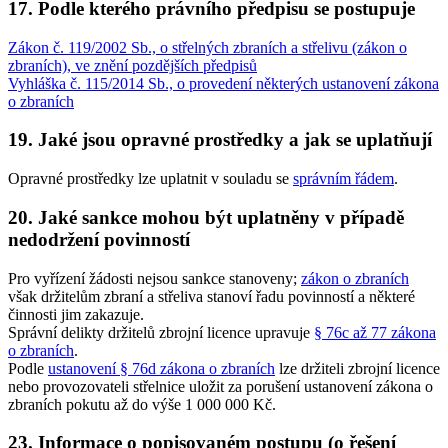
17. Podle kterého právního předpisu se postupuje
Zákon č. 119/2002 Sb., o střelných zbraních a střelivu (zákon o
zbraních), ve znění pozdějších předpisů
Vyhláška č. 115/2014 Sb., o provedení některých ustanovení zákona
o zbraních
19. Jaké jsou opravné prostředky a jak se uplatňují
Opravné prostředky lze uplatnit v souladu se
správním řádem
.
20. Jaké sankce mohou být uplatněny v případě
nedodržení povinností
Pro vyřízení žádosti nejsou sankce stanoveny;
zákon o zbraních
však držitelům zbraní a střeliva stanoví řadu povinností a některé
činnosti jim zakazuje.
Správní delikty držitelů zbrojní licence upravuje
§ 76c až 77 zákona
o zbraních
.
Podle
ustanovení § 76d zákona o zbraních
lze držiteli zbrojní licence
nebo provozovateli střelnice uložit za porušení ustanovení zákona o
zbraních pokutu až do výše 1 000 000 Kč.
23. Informace o popisovaném postupu (o řešení