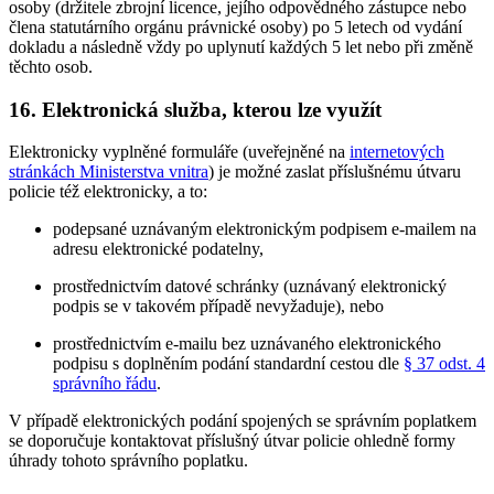
osoby (držitele zbrojní licence, jejího odpovědného zástupce nebo
člena statutárního orgánu právnické osoby) po 5 letech od vydání
dokladu a následně vždy po uplynutí každých 5 let nebo při změně
těchto osob.
16. Elektronická služba, kterou lze využít
Elektronicky vyplněné formuláře (uveřejněné na
internetových
stránkách Ministerstva vnitra
) je možné zaslat příslušnému útvaru
policie též elektronicky, a to:
podepsané uznávaným elektronickým podpisem e-mailem na
adresu elektronické podatelny,
prostřednictvím datové schránky (uznávaný elektronický
podpis se v takovém případě nevyžaduje), nebo
prostřednictvím e-mailu bez uznávaného elektronického
podpisu s doplněním podání standardní cestou dle
§ 37 odst. 4
správního řádu
.
V případě elektronických podání spojených se správním poplatkem
se doporučuje kontaktovat příslušný útvar policie ohledně formy
úhrady tohoto správního poplatku.