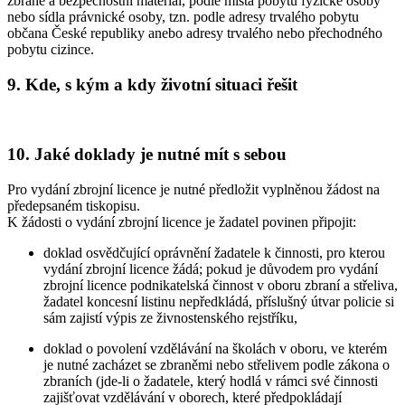
zbraně a bezpečnostní materiál, podle místa pobytu fyzické osoby
nebo sídla právnické osoby, tzn. podle adresy trvalého pobytu
občana České republiky anebo adresy trvalého nebo přechodného
pobytu cizince.
9. Kde, s kým a kdy životní situaci řešit
10. Jaké doklady je nutné mít s sebou
Pro vydání zbrojní licence je nutné předložit vyplněnou žádost na
předepsaném tiskopisu.
K žádosti o vydání zbrojní licence je žadatel povinen připojit:
doklad osvědčující oprávnění žadatele k činnosti, pro kterou
vydání zbrojní licence žádá; pokud je důvodem pro vydání
zbrojní licence podnikatelská činnost v oboru zbraní a střeliva,
žadatel koncesní listinu nepředkládá, příslušný útvar policie si
sám zajistí výpis ze živnostenského rejstříku,
doklad o povolení vzdělávání na školách v oboru, ve kterém
je nutné zacházet se zbraněmi nebo střelivem podle zákona o
zbraních (jde-li o žadatele, který hodlá v rámci své činnosti
zajišťovat vzdělávání v oborech, které předpokládají