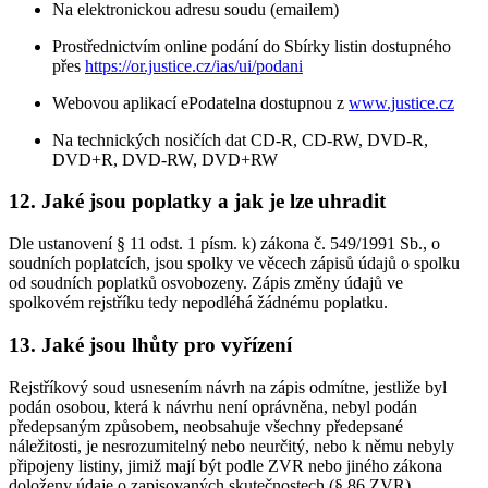
Na elektronickou adresu soudu (emailem)
Prostřednictvím online podání do Sbírky listin dostupného
přes
https://or.justice.cz/ias/ui/podani
Webovou aplikací ePodatelna dostupnou z
www.justice.cz
Na technických nosičích dat CD-R, CD-RW, DVD-R,
DVD+R, DVD-RW, DVD+RW
12. Jaké jsou poplatky a jak je lze uhradit
Dle ustanovení § 11 odst. 1 písm. k) zákona č. 549/1991 Sb., o
soudních poplatcích, jsou spolky ve věcech zápisů údajů o spolku
od soudních poplatků osvobozeny. Zápis změny údajů ve
spolkovém rejstříku tedy nepodléhá žádnému poplatku.
13. Jaké jsou lhůty pro vyřízení
Rejstříkový soud usnesením návrh na zápis odmítne, jestliže byl
podán osobou, která k návrhu není oprávněna, nebyl podán
předepsaným způsobem, neobsahuje všechny předepsané
náležitosti, je nesrozumitelný nebo neurčitý, nebo k němu nebyly
připojeny listiny, jimiž mají být podle ZVR nebo jiného zákona
doloženy údaje o zapisovaných skutečnostech (§ 86 ZVR).