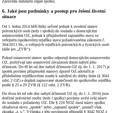
Zpravidla statutární orgán spolku.
6. Jaké jsou podmínky a postup pro řešení životní
situace
Od 1. ledna 2014 běží lhůty určené jednak k uvedení stanov
právnických osob (tedy i spolků) do souladu s donucujícími
ustanoveními OZ, jednak k přizpůsobení zapsaného stavu ve
veřejném (spolkovém) rejstříku stavu požadovanému zákonem č.
304/2013 Sb., o veřejných rejstřících právnických a fyzických osob
(dále jen „ZVR“).
Pokud ustanovení stanov spolku odporují donucujícím ustanovením
OZ, pozbývají tato ustanovení závaznosti dnem nabytí jeho
účinnosti. Do tří let od dne nabytí účinnosti OZ (tj. do 1. 1. 2017) je
spolek povinen přizpůsobit stanovy úpravě OZ adoručit je
příslušnému rejstříkovému soudu k založení do sbírky listin (§ 3041
odst. 2 OZ) a doplnit zapisované skutečnosti do spolkového rejstříku
podle § 25 a 29 ZVR (§ 122 odst. 2 ZVR).
Do dvou let od ode dne nabytí účinnosti OZ (tj. do 1. 1. 2016) jsou
dotčené právnické osoby (tedy i spolky) povinny uvést svůj název
do souladu s požadavky OZ. Dle § 216 NOZ musí název spolku
obsahovat slovo „spolek“ nebo „zapsaný spolek“, postačí však
zkratka „z. s.“. Výjimku z této povinnosti připouští § 3042 NOZ z