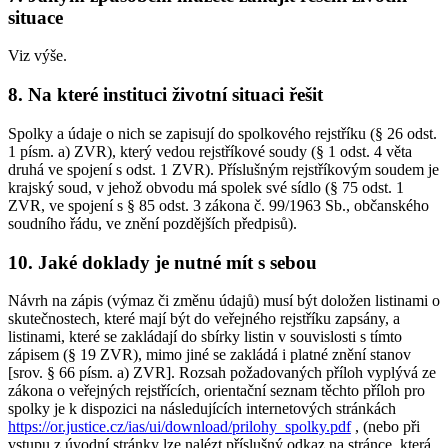
situace
Viz výše.
8. Na které instituci životní situaci řešit
Spolky a údaje o nich se zapisují do spolkového rejstříku (§ 26 odst.
1 písm. a) ZVR), který vedou rejstříkové soudy (§ 1 odst. 4 věta
druhá ve spojení s odst. 1 ZVR). Příslušným rejstříkovým soudem je
krajský soud, v jehož obvodu má spolek své sídlo (§ 75 odst. 1
ZVR, ve spojení s § 85 odst. 3 zákona č. 99/1963 Sb., občanského
soudního řádu, ve znění pozdějších předpisů).
10. Jaké doklady je nutné mít s sebou
Návrh na zápis (výmaz či změnu údajů) musí být doložen listinami o
skutečnostech, které mají být do veřejného rejstříku zapsány, a
listinami, které se zakládají do sbírky listin v souvislosti s tímto
zápisem (§ 19 ZVR), mimo jiné se zakládá i platné znění stanov
[srov. § 66 písm. a) ZVR]. Rozsah požadovaných příloh vyplývá ze
zákona o veřejných rejstřících, orientační seznam těchto příloh pro
spolky je k dispozici na následujících internetových stránkách
https://or.justice.cz/ias/ui/download/prilohy_spolky.pdf
, (nebo při
vstupu z úvodní stránky lze nalézt příslušný odkaz na stránce, která