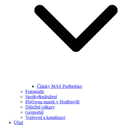
Články MAS Podbrdsko
Fotografie
Spolky&sdružení
Půjčovna masek v Hoděmyšli
Důležité odkazy
Geoportál
Vodovod a kanalizace
Úřad