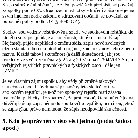
Sb., o sdružování občanů, ve znění pozdějších předpisů, se považují
za spolky podle OZ. Organizační jednotky sdružení způsobilé jednat
svým jménem podle zákona o sdružování občanů, se považují za
pobočné spolky podle OZ (§ 3045 OZ).
Spolky jsou vedeny rejstříkovými soudy ve spolkovém rejstříku, do
kterého se zapisují údaje a skutečnosti, které se spolku týkají.
Nejčastěji půjde například o změnu sídla, zápis nově zvolených
členů statutárního či kontrolního orgánu, změnu stanov nebo změnu
názvu. Každá taková skutečnost (a další skutečnosti, jak jsou
uvedeny ve výčtu zejména v § 25 a § 29 zákona č. 304/2013 Sb., o
veřejných rejstřících právnických a fyzických osob - dále jen
„ZVR“).
Je ve vlastním zájmu spolku, aby vždy při změně takových
skutečností podal návrh na zápis změny této skutečnosti ve
spolkovém rejstříku, jelikož pro spolkový rejstřík platí zásada
materiální publicity. To znamená, že proti osobě, která právně jedná
důvěřujíc údaji zapsanému do spolkového rejstříku, nemá ten, jehož
se zápis týká, právo namítnout, že zápis neodpovídá skutečnosti.
5. Kdo je oprávněn v této věci jednat (podat žádost
apod.)