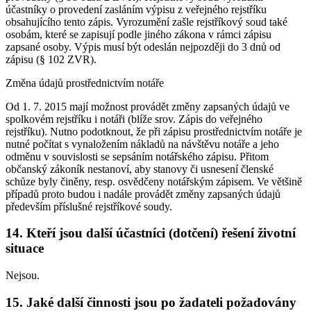
účastníky o provedení zasláním výpisu z veřejného rejstříku
obsahujícího tento zápis. Vyrozumění zašle rejstříkový soud také
osobám, které se zapisují podle jiného zákona v rámci zápisu
zapsané osoby. Výpis musí být odeslán nejpozději do 3 dnů od
zápisu (§ 102 ZVR).
Změna údajů prostřednictvím notáře
Od 1. 7. 2015 mají možnost provádět změny zapsaných údajů ve
spolkovém rejstříku i notáři (blíže srov. Zápis do veřejného
rejstříku). Nutno podotknout, že při zápisu prostřednictvím notáře je
nutné počítat s vynaložením nákladů na návštěvu notáře a jeho
odměnu v souvislosti se sepsáním notářského zápisu. Přitom
občanský zákoník nestanoví, aby stanovy či usnesení členské
schůze byly činěny, resp. osvědčeny notářským zápisem. Ve většině
případů proto budou i nadále provádět změny zapsaných údajů
především příslušné rejstříkové soudy.
14. Kteří jsou další účastníci (dotčení) řešení životní
situace
Nejsou.
15. Jaké další činnosti jsou po žadateli požadovány