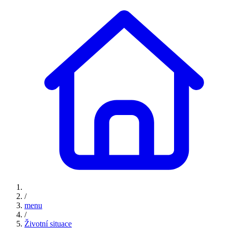
/
menu
/
Životní situace