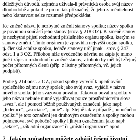
důležitých důvodů, zejména užívala-li právnická osoba svůj název
dlouhodobě a pokud je pro ni tak příznačný, že jeho zaměnitelnost
nebo klamavost nelze rozumně předpokládat.
Ke změně názvu je nezbytné změnit stanovy spolku; název spolku
je povinnou součástí jeho stanov (srov. § 218 OZ). K změně stanov
je nezbytné přijetí rozhodnutí příslušného orgánu spolku, kterým se
stanovy změní. Tímto orgánem je zpravidla nejvyšší orgán spolku,
tj. členská schůze spolku, ledaže stanovy určí jinak - srov. § 247
odst. 1 a 3 OZ. Přílohou níže uvedeného návrhu na zápis je mimo
jiné i zápis o rozhodnutí o změně stanov, z tohoto by měl být zřejmý
počet přítomných členů (příp. z listiny přítomných, vč. jejich
podpisů).
Podle § 214 odst. 2 OZ, pokud spolky vytvoří k uplatňování
společného zájmu nový spolek jako svůj svaz, vyjádří v názvu
nového spolku jeho svazovou povahu. Takovou povahu spolku v
jeho názvu nebude nutné vyjadřovat pouze prostřednictvím slova
„svaz“, ale i pomocí běžně používaných označení, jako např.
„federace“, „asociace“, „unie“ atp. Stejně tak v případě „pobočného
spolku“ je toto označení jen druhovým označením a spolky mohou
pojmenovat své pobočné spolky i jiným označením, jako např.
„sekce“, „základní organizace“ či „místní organizace“ apod.
7. Jakým způsobem můžete zahájit řešení životní