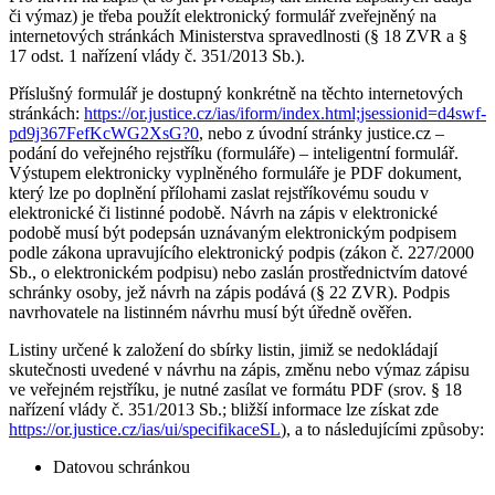
či výmaz) je třeba použít elektronický formulář zveřejněný na
internetových stránkách Ministerstva spravedlnosti (§ 18 ZVR a §
17 odst. 1 nařízení vlády č. 351/2013 Sb.).
Příslušný formulář je dostupný konkrétně na těchto internetových
stránkách:
https://or.justice.cz/ias/iform/index.html;jsessionid=d4swf-
pd9j367FefKcWG2XsG?0
, nebo z úvodní stránky justice.cz –
podání do veřejného rejstříku (formuláře) – inteligentní formulář.
Výstupem elektronicky vyplněného formuláře je PDF dokument,
který lze po doplnění přílohami zaslat rejstříkovému soudu v
elektronické či listinné podobě. Návrh na zápis v elektronické
podobě musí být podepsán uznávaným elektronickým podpisem
podle zákona upravujícího elektronický podpis (zákon č. 227/2000
Sb., o elektronickém podpisu) nebo zaslán prostřednictvím datové
schránky osoby, jež návrh na zápis podává (§ 22 ZVR). Podpis
navrhovatele na listinném návrhu musí být úředně ověřen.
Listiny určené k založení do sbírky listin, jimiž se nedokládají
skutečnosti uvedené v návrhu na zápis, změnu nebo výmaz zápisu
ve veřejném rejstříku, je nutné zasílat ve formátu PDF (srov. § 18
nařízení vlády č. 351/2013 Sb.; bližší informace lze získat zde
https://or.justice.cz/ias/ui/specifikaceSL
), a to následujícími způsoby:
Datovou schránkou