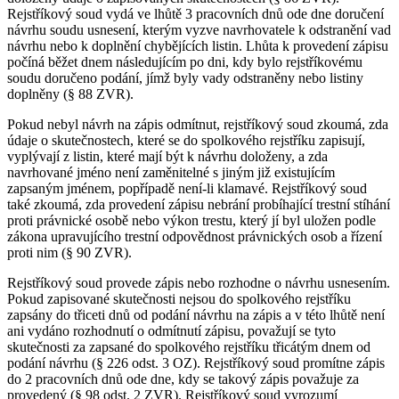
Rejstříkový soud vydá ve lhůtě 3 pracovních dnů ode dne doručení
návrhu soudu usnesení, kterým vyzve navrhovatele k odstranění vad
návrhu nebo k doplnění chybějících listin. Lhůta k provedení zápisu
počíná běžet dnem následujícím po dni, kdy bylo rejstříkovému
soudu doručeno podání, jímž byly vady odstraněny nebo listiny
doplněny (§ 88 ZVR).
Pokud nebyl návrh na zápis odmítnut, rejstříkový soud zkoumá, zda
údaje o skutečnostech, které se do spolkového rejstříku zapisují,
vyplývají z listin, které mají být k návrhu doloženy, a zda
navrhované jméno není zaměnitelné s jiným již existujícím
zapsaným jménem, popřípadě není-li klamavé. Rejstříkový soud
také zkoumá, zda provedení zápisu nebrání probíhající trestní stíhání
proti právnické osobě nebo výkon trestu, který jí byl uložen podle
zákona upravujícího trestní odpovědnost právnických osob a řízení
proti nim (§ 90 ZVR).
Rejstříkový soud provede zápis nebo rozhodne o návrhu usnesením.
Pokud zapisované skutečnosti nejsou do spolkového rejstříku
zapsány do třiceti dnů od podání návrhu na zápis a v této lhůtě není
ani vydáno rozhodnutí o odmítnutí zápisu, považují se tyto
skutečnosti za zapsané do spolkového rejstříku třicátým dnem od
podání návrhu (§ 226 odst. 3 OZ). Rejstříkový soud promítne zápis
do 2 pracovních dnů ode dne, kdy se takový zápis považuje za
provedený (§ 98 odst. 2 ZVR). Rejstříkový soud vyrozumí