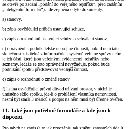
se otevře po zadání „podání do veřejného rejstříku“, před zadáním
„inteligentní formulář“). Jde zejména o tyto dokumenty:
a) stanovy,
b) zápis osvědčující průběh ustavující schůze,
c) zápis o rozhodnutí ustavující schůze o schválení stanov,
d) oprávnění k podnikatelské nebo jiné činnosti, pokud není tato
skutečnost zjistitelná z informačních systémů veřejné správy nebo
jejich částí, které jsou veřejnými evidencemi, rejstříky nebo
seznamy, ledaže se toto oprávnění nevyžaduje, pokud bude
podnikání spolku představovat vedlejší činnost,
e) zápis o rozhodnutí o změně stanov,
f) listina osvědčující právní důvod užívání prostor, v nichž je
umístěno sídlo spolku, jde-li o prohlášení vlastníka nemovitosti,
nesmí být starší 3 měsíců a podpis na něm musí být úředně ověřen.
11. Jaké jsou potřebné formuláře a kde jsou k
dispozici
Pro návrh na zápis (a to jak prvozápis, tak změnu zapsaných údajů