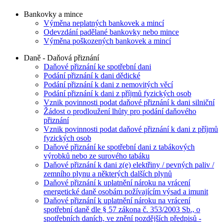
Bankovky a mince
Výměna neplatných bankovek a mincí
Odevzdání padělané bankovky nebo mince
Výměna poškozených bankovek a mincí
Daně - Daňová přiznání
Daňové přiznání ke spotřební dani
Podání přiznání k dani dědické
Podání přiznání k dani z nemovitých věcí
Podání přiznání k dani z příjmů fyzických osob
Vznik povinnosti podat daňové přiznání k dani silniční
Žádost o prodloužení lhůty pro podání daňového
přiznání
Vznik povinnosti podat daňové přiznání k dani z příjmů
fyzických osob
Daňové přiznání ke spotřební dani z tabákových
výrobků nebo ze surového tabáku
Daňové přiznání k dani z(e) elektřiny / pevných paliv /
zemního plynu a některých dalších plynů
Daňové přiznání k uplatnění nároku na vrácení
energetické daně osobám požívajícím výsad a imunit
Daňové přiznání k uplatnění nároku na vrácení
spotřební daně dle § 57 zákona č. 353/2003 Sb., o
spotřebních daních, ve znění pozdějších předpisů -