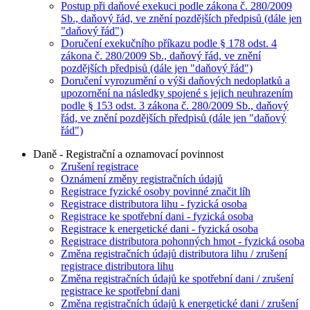
Postup při daňové exekuci podle zákona č. 280/2009
Sb., daňový řád, ve znění pozdějších předpisů (dále jen
"daňový řád")
Doručení exekučního příkazu podle § 178 odst. 4
zákona č. 280/2009 Sb., daňový řád, ve znění
pozdějších předpisů (dále jen "daňový řád")
Doručení vyrozumění o výši daňových nedoplatků a
upozornění na následky spojené s jejich neuhrazením
podle § 153 odst. 3 zákona č. 280/2009 Sb., daňový
řád, ve znění pozdějších předpisů (dále jen "daňový
řád")
Daně - Registrační a oznamovací povinnost
Zrušení registrace
Oznámení změny registračních údajů
Registrace fyzické osoby povinné značit líh
Registrace distributora lihu - fyzická osoba
Registrace ke spotřební dani - fyzická osoba
Registrace k energetické dani - fyzická osoba
Registrace distributora pohonných hmot - fyzická osoba
Změna registračních údajů distributora lihu / zrušení
registrace distributora lihu
Změna registračních údajů ke spotřební dani / zrušení
registrace ke spotřební dani
Změna registračních údajů k energetické dani / zrušení