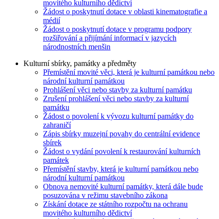
movitého kulturního dědictví
Žádost o poskytnutí dotace v oblasti kinematografie a
médií
Žádost o poskytnutí dotace v programu podpory
rozšiřování a přijímání informací v jazycích
národnostních menšin
Kulturní sbírky, památky a předměty
Přemístění movité věci, která je kulturní památkou nebo
národní kulturní památkou
Prohlášení věci nebo stavby za kulturní památku
Zrušení prohlášení věci nebo stavby za kulturní
památku
Žádost o povolení k vývozu kulturní památky do
zahraničí
Zápis sbírky muzejní povahy do centrální evidence
sbírek
Žádost o vydání povolení k restaurování kulturních
památek
Přemístění stavby, která je kulturní památkou nebo
národní kulturní památkou
Obnova nemovité kulturní památky, která dále bude
posuzována v režimu stavebního zákona
Získání dotace ze státního rozpočtu na ochranu
movitého kulturního dědictví