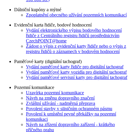
Dálniční kupóny a mýtné
Zpoplatnění obecného užívání pozemních komunikací
Evidenční karta řidiče, bodové hodnocení
Vydání elektronického výpisu bodového hodnocení
řidiče z Centrálního registru řidičů prostřednictvím
CzechPOINT@home
Žádost o výpis z evidenční karty řidiče nebo o výpis z
registru řidičů o záznamech v bodovém hodnocení
Paměťové karty (digitální tachograf)
Vydání paměťové karty řidiče pro digitální tachograf
Vydání paměťové karty vozidla pro digitální tachograf
Vydání paměťové servisní karty pro digitální tachograf
Pozemní komunikace
Uzavírka pozemní komunikace
Návrh na změnu dopravního značení
Zvláštní užívání - nadměrná přeprava
Povolení stavby v silničním ochranném pásmu
Povolení k umístění pevné překážky na pozemní
komunikaci
Návrh na zřízení dopravního zařízení - krátkého
příčného prahu