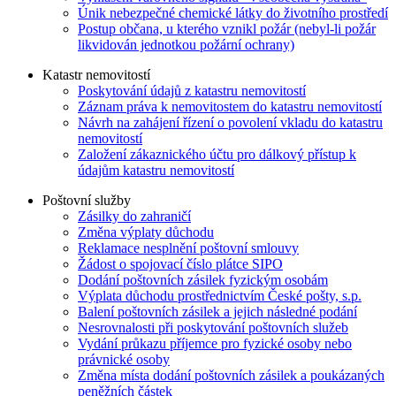
Únik nebezpečné chemické látky do životního prostředí
Postup občana, u kterého vznikl požár (nebyl-li požár
likvidován jednotkou požární ochrany)
Katastr nemovitostí
Poskytování údajů z katastru nemovitostí
Záznam práva k nemovitostem do katastru nemovitostí
Návrh na zahájení řízení o povolení vkladu do katastru
nemovitostí
Založení zákaznického účtu pro dálkový přístup k
údajům katastru nemovitostí
Poštovní služby
Zásilky do zahraničí
Změna výplaty důchodu
Reklamace nesplnění poštovní smlouvy
Žádost o spojovací číslo plátce SIPO
Dodání poštovních zásilek fyzickým osobám
Výplata důchodu prostřednictvím České pošty, s.p.
Balení poštovních zásilek a jejich následné podání
Nesrovnalosti při poskytování poštovních služeb
Vydání průkazu příjemce pro fyzické osoby nebo
právnické osoby
Změna místa dodání poštovních zásilek a poukázaných
peněžních částek