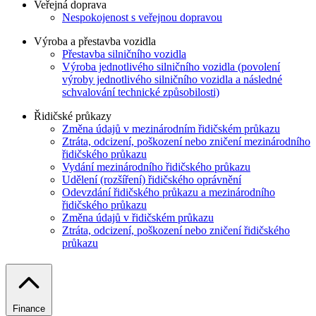
Veřejná doprava
Nespokojenost s veřejnou dopravou
Výroba a přestavba vozidla
Přestavba silničního vozidla
Výroba jednotlivého silničního vozidla (povolení
výroby jednotlivého silničního vozidla a následné
schvalování technické způsobilosti)
Řidičské průkazy
Změna údajů v mezinárodním řidičském průkazu
Ztráta, odcizení, poškození nebo zničení mezinárodního
řidičského průkazu
Vydání mezinárodního řidičského průkazu
Udělení (rozšíření) řidičského oprávnění
Odevzdání řidičského průkazu a mezinárodního
řidičského průkazu
Změna údajů v řidičském průkazu
Ztráta, odcizení, poškození nebo zničení řidičského
průkazu
Finance