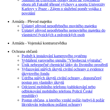
oboru při Fakultě tělesné výchovy a sportu Univerzity
Karlovy v Praze - Zájem o služební poměr vojáka z
povolání
Armáda - Převod majetku
Úplatný převod nepotřebného movitého majetku
Úplatný převod nepotřebného nemovitého majetku do
vlastnictví fyzických a právnických osob
Armáda - Vojenská kontrarozvědka
Ochrana občanů
Podnět k instalování kamerového systému
Vyhlášení varovného signálu "Všeobecná výstraha"
Únik nebezpečné chemické látky do životního prostředí
Vyřazování stálých úkrytů civilní ochrany z evidence
úkrytového fondu
Údržba stálých úkrytů civilní ochrany - doporučený
postup pro vlastníky úkrytů
Odcizení mobilního telefonu (zablokování nebo
odblokování mobilního telefonu Policií České
republiky)
Postup občana, u kterého vznikl požár (nebyl-li požár
likvidován jednotkou požární ochrany)