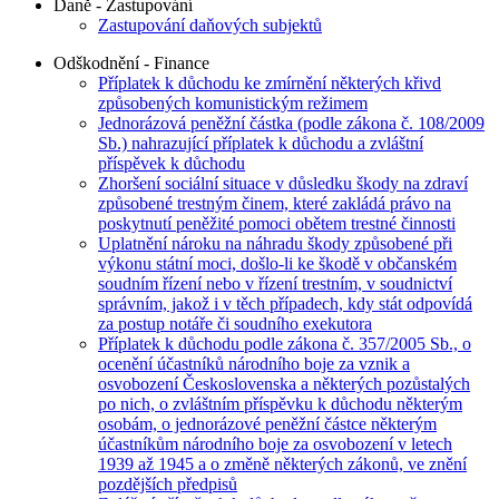
Daně - Zastupování
Zastupování daňových subjektů
Odškodnění - Finance
Příplatek k důchodu ke zmírnění některých křivd
způsobených komunistickým režimem
Jednorázová peněžní částka (podle zákona č. 108/2009
Sb.) nahrazující příplatek k důchodu a zvláštní
příspěvek k důchodu
Zhoršení sociální situace v důsledku škody na zdraví
způsobené trestným činem, které zakládá právo na
poskytnutí peněžité pomoci obětem trestné činnosti
Uplatnění nároku na náhradu škody způsobené při
výkonu státní moci, došlo-li ke škodě v občanském
soudním řízení nebo v řízení trestním, v soudnictví
správním, jakož i v těch případech, kdy stát odpovídá
za postup notáře či soudního exekutora
Příplatek k důchodu podle zákona č. 357/2005 Sb., o
ocenění účastníků národního boje za vznik a
osvobození Československa a některých pozůstalých
po nich, o zvláštním příspěvku k důchodu některým
osobám, o jednorázové peněžní částce některým
účastníkům národního boje za osvobození v letech
1939 až 1945 a o změně některých zákonů, ve znění
pozdějších předpisů