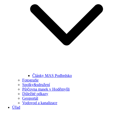
Články MAS Podbrdsko
Fotografie
Spolky&sdružení
Půjčovna masek v Hoděmyšli
Důležité odkazy
Geoportál
Vodovod a kanalizace
Úřad