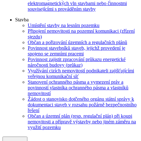
elektromagnetických vln stavbami nebo činnostmi
souvisejícími s prováděním stavby
Stavba
Umístění stavby na lesním pozemku
Připojení nemovitosti na pozemní komunikaci (zřízení
sjezdu)
Občan a pořizování územních a regulačních plánů
Povinnost stavebníků staveb, jejichž provedení je
spojeno se zemními pracemi
Povinnost zajistit zpracování průkazu energetické
náročnosti budovy (průkaz)
Využívání cizích nemovitostí podnikateli zajišťujícími
veřejnou komunikační síť
Stanovení ochranného pásma a vymezení práv a
povinností vlastníka ochranného pásma a vlastníků
nemovitostí
Žádost o stanovisko dotčeného orgánu státní správy k
dokumentaci staveb v rozsahu požárně bezpečnostního
řešení
Občan a územní plán (resp. regulační plán) při koupi
nemovitosti a přípravě výstavby nebo jiném záměru na
využití pozemku