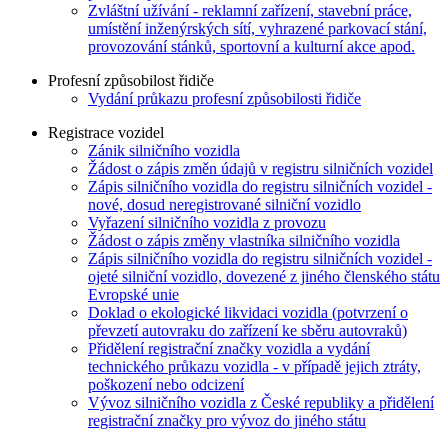
Zvláštní užívání - reklamní zařízení, stavební práce,
umístění inženýrských sítí, vyhrazené parkovací stání,
provozování stánků, sportovní a kulturní akce apod.
Profesní způsobilost řidiče
Vydání průkazu profesní způsobilosti řidiče
Registrace vozidel
Zánik silničního vozidla
Žádost o zápis změn údajů v registru silničních vozidel
Zápis silničního vozidla do registru silničních vozidel -
nové, dosud neregistrované silniční vozidlo
Vyřazení silničního vozidla z provozu
Žádost o zápis změny vlastníka silničního vozidla
Zápis silničního vozidla do registru silničních vozidel -
ojeté silniční vozidlo, dovezené z jiného členského státu
Evropské unie
Doklad o ekologické likvidaci vozidla (potvrzení o
převzetí autovraku do zařízení ke sběru autovraků)
Přidělení registrační značky vozidla a vydání
technického průkazu vozidla - v případě jejich ztráty,
poškození nebo odcizení
Vývoz silničního vozidla z České republiky a přidělení
registrační značky pro vývoz do jiného státu