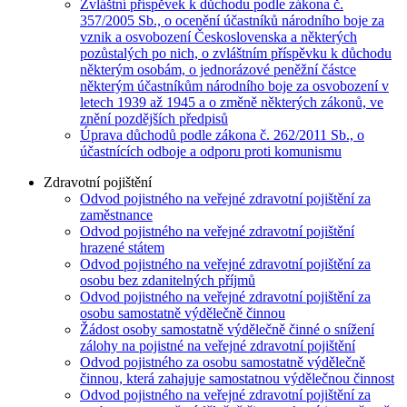
Zvláštní příspěvek k důchodu podle zákona č.
357/2005 Sb., o ocenění účastníků národního boje za
vznik a osvobození Československa a některých
pozůstalých po nich, o zvláštním příspěvku k důchodu
některým osobám, o jednorázové peněžní částce
některým účastníkům národního boje za osvobození v
letech 1939 až 1945 a o změně některých zákonů, ve
znění pozdějších předpisů
Úprava důchodů podle zákona č. 262/2011 Sb., o
účastnících odboje a odporu proti komunismu
Zdravotní pojištění
Odvod pojistného na veřejné zdravotní pojištění za
zaměstnance
Odvod pojistného na veřejné zdravotní pojištění
hrazené státem
Odvod pojistného na veřejné zdravotní pojištění za
osobu bez zdanitelných příjmů
Odvod pojistného na veřejné zdravotní pojištění za
osobu samostatně výdělečně činnou
Žádost osoby samostatně výdělečně činné o snížení
zálohy na pojistné na veřejné zdravotní pojištění
Odvod pojistného za osobu samostatně výdělečně
činnou, která zahajuje samostatnou výdělečnou činnost
Odvod pojistného na veřejné zdravotní pojištění za