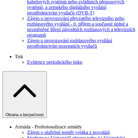
kabelových systémů nebo zvláštních přenosových
systémů, a zemského digitálního vysílání
prostřednictvím vysílačů (DVB-T)
Zájem o provozování převzatého televizního nebo
rozhlasového vysílání - tj. příjem a současné úplné a
nezměněné šíření původních rozhlasových a televizních
programů
Zájem o provozování rozhlasového vysílání
prostřednictvím pozemních vysílačů
Tisk
Evidence periodického tisku
Obrana a bezpečnost
Armáda - Profesionalizace armády
Zájem o služební poměr vojáka z povolání
Studium na Univerzitě obrany nebo na Vojenském