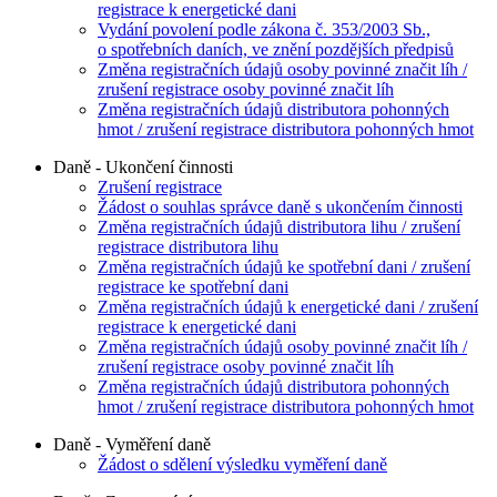
registrace k energetické dani
Vydání povolení podle zákona č. 353/2003 Sb.,
o spotřebních daních, ve znění pozdějších předpisů
Změna registračních údajů osoby povinné značit líh /
zrušení registrace osoby povinné značit líh
Změna registračních údajů distributora pohonných
hmot / zrušení registrace distributora pohonných hmot
Daně - Ukončení činnosti
Zrušení registrace
Žádost o souhlas správce daně s ukončením činnosti
Změna registračních údajů distributora lihu / zrušení
registrace distributora lihu
Změna registračních údajů ke spotřební dani / zrušení
registrace ke spotřební dani
Změna registračních údajů k energetické dani / zrušení
registrace k energetické dani
Změna registračních údajů osoby povinné značit líh /
zrušení registrace osoby povinné značit líh
Změna registračních údajů distributora pohonných
hmot / zrušení registrace distributora pohonných hmot
Daně - Vyměření daně
Žádost o sdělení výsledku vyměření daně