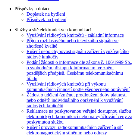
Příspěvky a dotace
Doplatek na bydlení
Příspěvek na bydlení
Služby a sítě elektronických komunikací
Využívání rádiových kmitočtů - základní informace
Příjem rozhlasového nebo televizního signálu ve
zhoršené kvalitě
Rušení nebo chybovost signálu zařízení využívajícího
rádiové kmitočty
Podání žádosti o informace dle zákona č. 106/1999 Sb.,
o svobodném přístupu k informacím, ve znění
pozdějších předpisů, Českému telekomunikačnímu
úřadu
Využívání rádiových kmitočtů při výkonu
komunikačních činností podle všeobecného oprávnění
Žádost o udělení (změnu, prodloužení doby platnosti
nebo odnětí) individuálního oprávnění k využívání
rádiových kmitočtů
Reklamace na poskytovanou veřejně dostupnou službu
elektronických komunikací nebo na vyúčtování ceny za
poskytnutou službu
Rušení provozu radiokomunikačních zařízení a sítí
elektromagnetickým stíněním nebo odrazy