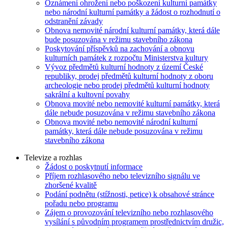
Oznámení ohrožení nebo poškození kulturní památky
nebo národní kulturní památky a žádost o rozhodnutí o
odstranění závady
Obnova nemovité národní kulturní památky, která dále
bude posuzována v režimu stavebního zákona
Poskytování příspěvků na zachování a obnovu
kulturních památek z rozpočtu Ministerstva kultury
Vývoz předmětů kulturní hodnoty z území České
republiky, prodej předmětů kulturní hodnoty z oboru
archeologie nebo prodej předmětů kulturní hodnoty
sakrální a kultovní povahy
Obnova movité nebo nemovité kulturní památky, která
dále nebude posuzována v režimu stavebního zákona
Obnova movité nebo nemovité národní kulturní
památky, která dále nebude posuzována v režimu
stavebního zákona
Televize a rozhlas
Žádost o poskytnutí informace
Příjem rozhlasového nebo televizního signálu ve
zhoršené kvalitě
Podání podnětu (stížnosti, petice) k obsahové stránce
pořadu nebo programu
Zájem o provozování televizního nebo rozhlasového
vysílání s původním programem prostřednictvím družic,