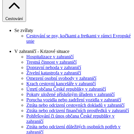
Cestování
Se zvířaty
Cestování se psy, kočkami a fretkami v rámci Evropské
unie
V zahraničí - Krizové situace
Hospitalizace v zahraničí
Trestná činnost v zahraničí
Dopravní nehoda v zahraničí
Živelní katastrofa v zahraničí
Omezení osobní svobody v zahraničí
Krach cestovní kanceláře v zahraničí
Úmrtí občana České republiky v zahraničí
Pokuty uložené příslušným úřadem v zahraničí
Porucha vozidla nebo zadržení vozidla v zahraničí
Ztráta nebo odcizení cestovních dokladů v zahraničí
Ztráta nebo odcizení finančních prostředků v zahraničí
Pohřešování či únos občana České republiky v
zahraničí
Ztráta nebo odcizení důležitých osobních potřeb v
zahraničí