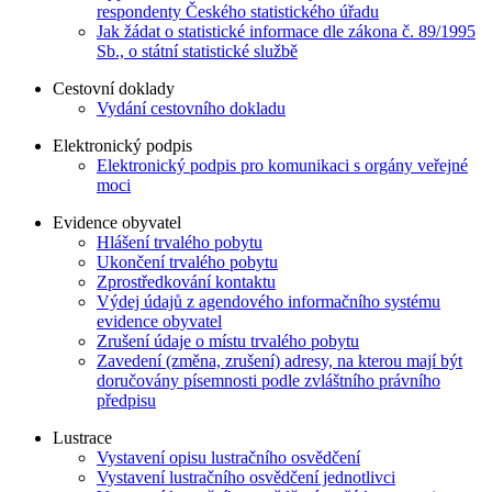
respondenty Českého statistického úřadu
Jak žádat o statistické informace dle zákona č. 89/1995
Sb., o státní statistické službě
Cestovní doklady
Vydání cestovního dokladu
Elektronický podpis
Elektronický podpis pro komunikaci s orgány veřejné
moci
Evidence obyvatel
Hlášení trvalého pobytu
Ukončení trvalého pobytu
Zprostředkování kontaktu
Výdej údajů z agendového informačního systému
evidence obyvatel
Zrušení údaje o místu trvalého pobytu
Zavedení (změna, zrušení) adresy, na kterou mají být
doručovány písemnosti podle zvláštního právního
předpisu
Lustrace
Vystavení opisu lustračního osvědčení
Vystavení lustračního osvědčení jednotlivci