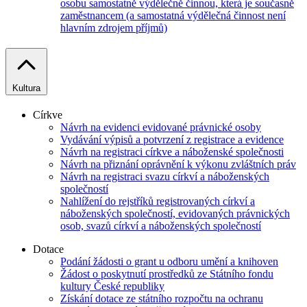
osobu samostatně výdělečně činnou, která je současně
zaměstnancem (a samostatná výdělečná činnost není
hlavním zdrojem příjmů)
Kultura
Církve
Návrh na evidenci evidované právnické osoby
Vydávání výpisů a potvrzení z registrace a evidence
Návrh na registraci církve a náboženské společnosti
Návrh na přiznání oprávnění k výkonu zvláštních práv
Návrh na registraci svazu církví a náboženských
společností
Nahlížení do rejstříků registrovaných církví a
náboženských společností, evidovaných právnických
osob, svazů církví a náboženských společností
Dotace
Podání žádosti o grant u odboru umění a knihoven
Žádost o poskytnutí prostředků ze Státního fondu
kultury České republiky
Získání dotace ze státního rozpočtu na ochranu