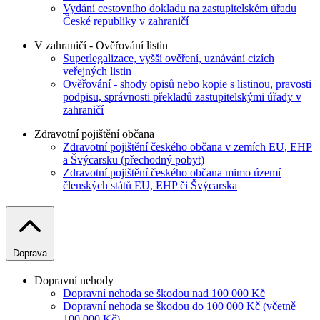
Vydání cestovního dokladu na zastupitelském úřadu
České republiky v zahraničí
V zahraničí - Ověřování listin
Superlegalizace, vyšší ověření, uznávání cizích
veřejných listin
Ověřování - shody opisů nebo kopie s listinou, pravosti
podpisu, správnosti překladů zastupitelskými úřady v
zahraničí
Zdravotní pojištění občana
Zdravotní pojištění českého občana v zemích EU, EHP
a Švýcarsku (přechodný pobyt)
Zdravotní pojištění českého občana mimo území
členských států EU, EHP či Švýcarska
Doprava
Dopravní nehody
Dopravní nehoda se škodou nad 100 000 Kč
Dopravní nehoda se škodou do 100 000 Kč (včetně
100 000 Kč)