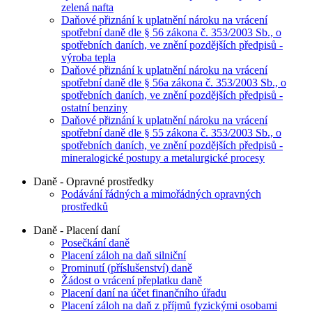
zelená nafta
Daňové přiznání k uplatnění nároku na vrácení
spotřební daně dle § 56 zákona č. 353/2003 Sb., o
spotřebních daních, ve znění pozdějších předpisů -
výroba tepla
Daňové přiznání k uplatnění nároku na vrácení
spotřební daně dle § 56a zákona č. 353/2003 Sb., o
spotřebních daních, ve znění pozdějších předpisů -
ostatní benziny
Daňové přiznání k uplatnění nároku na vrácení
spotřební daně dle § 55 zákona č. 353/2003 Sb., o
spotřebních daních, ve znění pozdějších předpisů -
mineralogické postupy a metalurgické procesy
Daně - Opravné prostředky
Podávání řádných a mimořádných opravných
prostředků
Daně - Placení daní
Posečkání daně
Placení záloh na daň silniční
Prominutí (příslušenství) daně
Žádost o vrácení přeplatku daně
Placení daní na účet finančního úřadu
Placení záloh na daň z příjmů fyzickými osobami